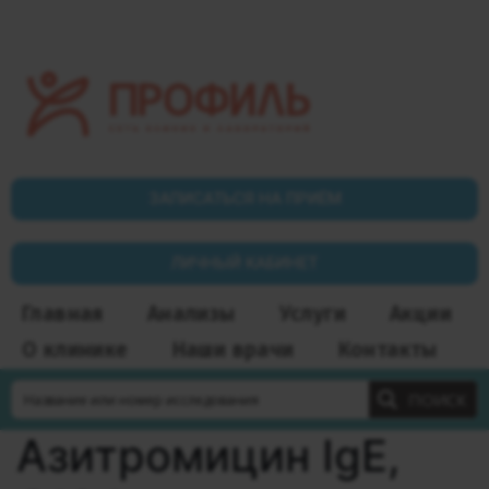
ЗАПИСАТЬСЯ НА ПРИЁМ
ЛИЧНЫЙ КАБИНЕТ
Главная
Анализы
Услуги
Акции
О клинике
Наши врачи
Контакты
ПОИСК
Азитромицин IgE,