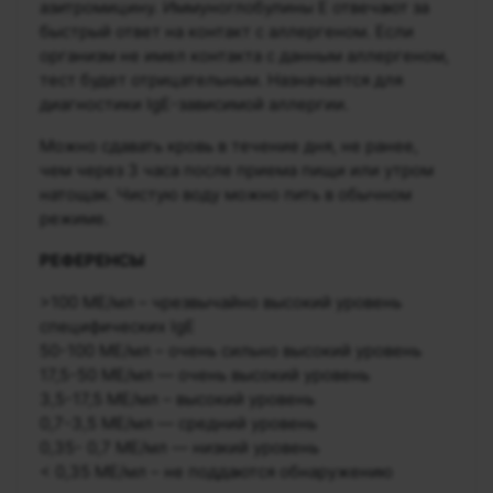
азитромицину. Иммуноглобулины Е отвечают за
быстрый ответ на контакт с аллергеном. Если
организм не имел контакта с данным аллергеном,
тест будет отрицательным. Назначается для
диагностики IgE-зависимой аллергии.
Можно сдавать кровь в течение дня, не ранее,
чем через 3 часа после приема пищи или утром
натощак. Чистую воду можно пить в обычном
режиме.
РЕФЕРЕНСЫ
>100 МЕ/мл – чрезвычайно высокий уровень
специфических IgE
50-100 МЕ/мл – очень сильно высокий уровень
17,5-50 МЕ/мл — очень высокий уровень
3,5-17,5 МЕ/мл – высокий уровень
0,7-3,5 МЕ/мл — средний уровень
0,35- 0,7 МЕ/мл — низкий уровень
< 0,35 МЕ/мл – не поддаются обнаружению