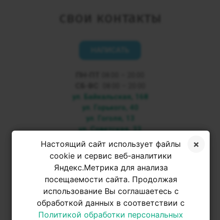
свои контакты
НАПИСАТЬ
ПН-ПТ
08:00 – 20:00
СБ-ВС
08:00 – 20:00
ул. Байкальская, 168
ул. Горького, 40
ул. Гоголя, 13
ул. Советская, 33
Настоящий сайт использует файлы
+7 3952 500-053
cookie и сервис веб-аналитики
Яндекс.Метрика для анализа
посещаемости сайта. Продолжая
+7 950 093-42-31
использование Вы соглашаетесь с
обработкой данных в соответствии с
+7 950 093-42-31
Политикой обработки персональных