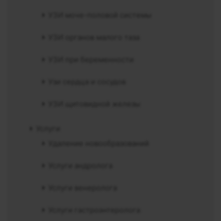
УЗИ моче-половой системы
УЗИ органов малого таза
УЗИ при беременности
Узи сердца и сосудов
УЗИ щитовидной железы
Услуги
Удаление новообразований
Услуги андролога
Услуги венеролога
Услуги гастроэнтеролога