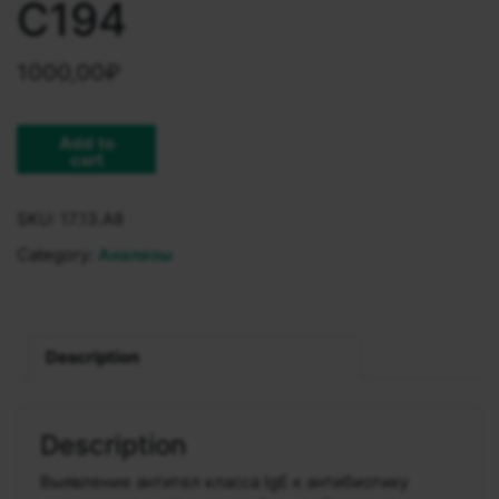
С194
1000,00
₽
Add to
cart
SKU:
17.13.A8
Category:
Анализы
Description
Description
Выявление антител класса IgЕ к антибиотику