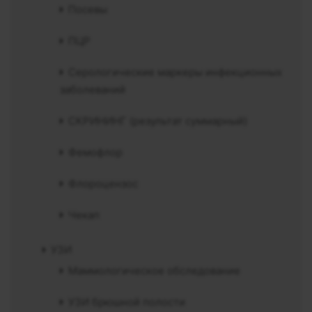
Посевы
ПЦР
Серологические маркеры инфекционных
заболеваний
СКРИНИНГ (результат суммарный)
Фемофлор
Флороцензос
Чекап
УЗИ
Маммологическое обследование
УЗИ брюшной полости