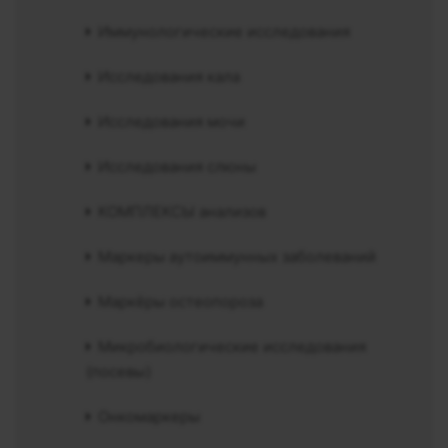
Иммунологические исследования
Исследования кала
Исследования мочи
Исследования слюны
КОМПЛЕКСЫ анализов
Маркеры аутоиммунных заболеваний
Маркёры остеопороза
Микробиологические исследования
(посевы)
Онкомаркеры