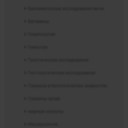
Биохимические исследования мочи
Витамины
Гематология
Гемостаз
Генетические исследования
Гистологические исследования
Гормоны в биологических жидкостях
Гормоны крови
жирные кислоты
Изосерология