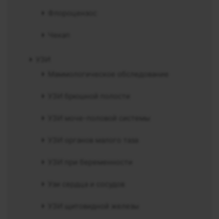
Флороцензос
Чекап
УЗИ
Маммологическое обследование
УЗИ брюшной полости
УЗИ моче-половой системы
УЗИ органов малого таза
УЗИ при беременности
Узи сердца и сосудов
УЗИ щитовидной железы