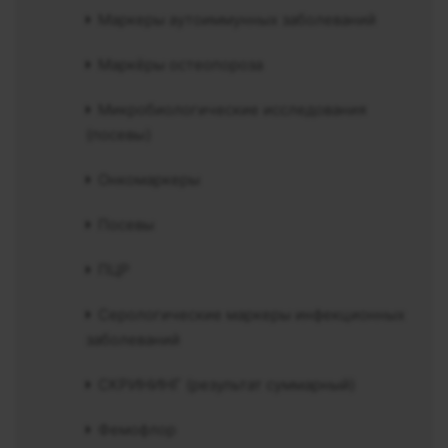
Маркеры аутоиммунных заболеваний
Маркёры остеопороза
Микробиологические исследования
(посевы)
Онкомаркеры
Посевы
ПЦР
Серологические маркеры инфекционных
заболеваний
СКРИНИНГ (результат суммарный)
Фемофлор