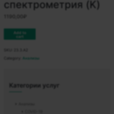
спектрометрия (K)
1190,00
₽
Add to
cart
SKU:
23.3.A2
Category:
Анализы
Категории услуг
Анализы
COVID-19