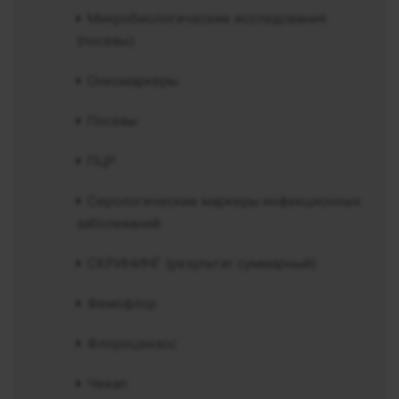
Микробиологические исследования
(посевы)
Онкомаркеры
Посевы
ПЦР
Серологические маркеры инфекционных
заболеваний
СКРИНИНГ (результат суммарный)
Фемофлор
Флороцензос
Чекап