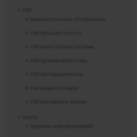
УЗИ
Маммологическое обследование
УЗИ брюшной полости
УЗИ моче-половой системы
УЗИ органов малого таза
УЗИ при беременности
Узи сердца и сосудов
УЗИ щитовидной железы
Услуги
Удаление новообразований