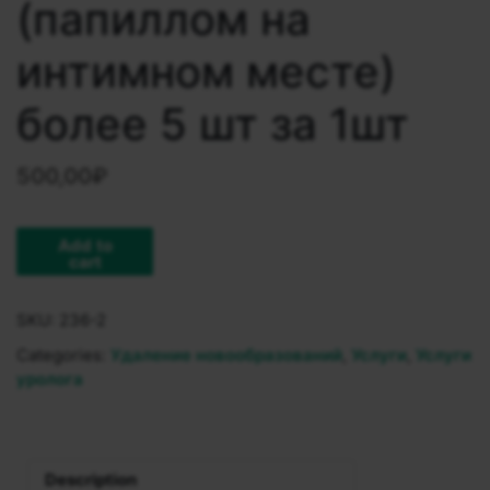
(папиллом на
интимном месте)
более 5 шт за 1шт
500,00
₽
Add to
cart
SKU:
236-2
Categories:
Удаление новообразований
,
Услуги
,
Услуги
уролога
Description