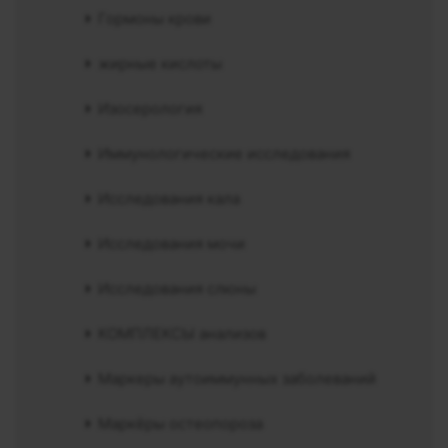
Гормоны крови
жирные кислоты
Изосерология
Иммунологические исследования
Исследования кала
Исследования мочи
Исследования слюны
КОМПЛЕКСЫ анализов
Маркеры аутоиммунных заболеваний
Маркёры остеопороза