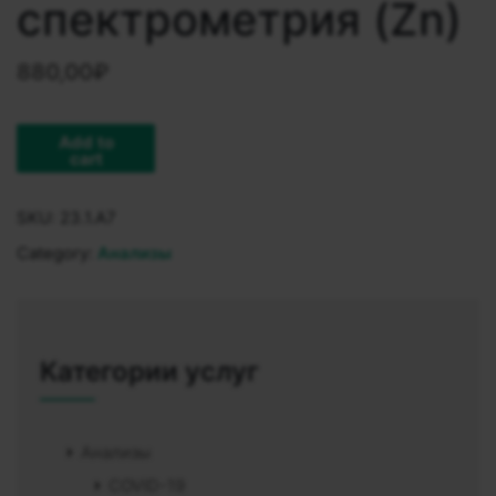
спектрометрия (Zn)
880,00
₽
Add to
cart
SKU:
23.1.A7
Category:
Анализы
Категории услуг
Анализы
COVID-19