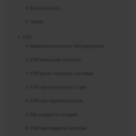
Флороцензос
Чекап
УЗИ
Маммологическое обследование
УЗИ брюшной полости
УЗИ моче-половой системы
УЗИ органов малого таза
УЗИ при беременности
Узи сердца и сосудов
УЗИ щитовидной железы