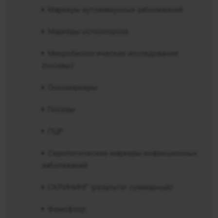
Маркеры аутоиммунных заболеваний
Маркёры остеопороза
Микробиологические исследования
(посевы)
Онкомаркеры
Посевы
ПЦР
Серологические маркеры инфекционных
заболеваний
СКРИНИНГ (результат суммарный)
Фемофлор