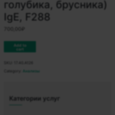
голубика, брусника)
IgE, F288
700,00
₽
Add to
cart
SKU:
17.40.A126
Category:
Анализы
Категории услуг