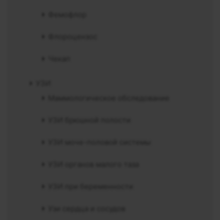
Фемофлор
Флороцензос
Чекап
УЗИ
Маммологическое обследование
УЗИ брюшной полости
УЗИ моче-половой системы
УЗИ органов малого таза
УЗИ при беременности
Узи сердца и сосудов