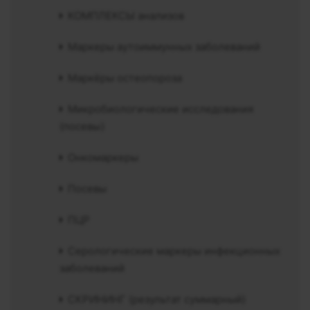
КОМПЛЕКСЫ анализов
Маркеры аутоиммунных заболеваний
Маркёры остеопороза
Микробиологические исследования
(посевы)
Онкомаркеры
Посевы
ПЦР
Серологические маркеры инфекционных
заболеваний
СКРИНИНГ (результат суммарный)