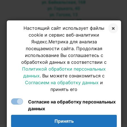
ул. Байкальская, 168
ул. Горького, 40
ул. Гоголя, 13
ул. Советская, 33
Настоящий сайт использует файлы
+7 3952 500-053
cookie и сервис веб-аналитики
Яндекс.Метрика для анализа
посещаемости сайта. Продолжая
+7 950 093-42-31
использование Вы соглашаетесь с
обработкой данных в соответствии с
+7 950 093-42-31
Политикой обработки персональных
данных
. Вы можете ознакомиться с
Согласием на обработку данных
и
принять его
Согласие на обработку персональных
данных
Принять