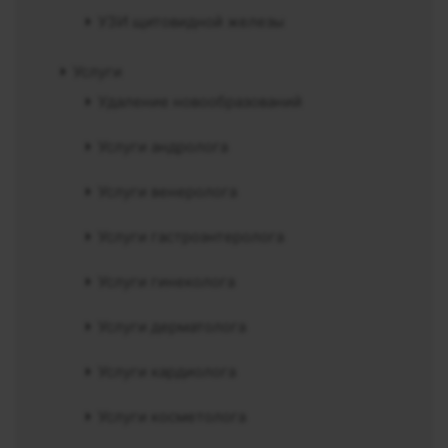
УЗИ щитовидной железы
Услуги
Удаление новообразований
Услуги андролога
Услуги венеролога
Услуги гастроэнтеролога
Услуги гинеколога
Услуги дерматолога
Услуги кардиолога
Услуги косметолога