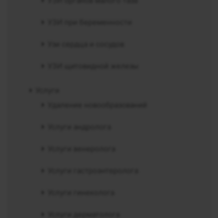
УЗИ органов малого таза
УЗИ при беременности
Узи сердца и сосудов
УЗИ щитовидной железы
Услуги
Удаление новообразований
Услуги андролога
Услуги венеролога
Услуги гастроэнтеролога
Услуги гинеколога
Услуги дерматолога