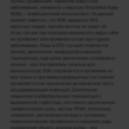
четких проявлений. Наиболее известное
заболевание, связанное с вирусом Эпштейна-Барр
(ВЭБ), – инфекционный мононуклеоз. На данный
момент известно, что ВЭБ заражены 90%
взрослых людей, причём многие не знают об
этом, так как при хорошем иммунитете вирус себя
не проявляет или проявляется как простудное
заболевание. Лишь в 20% случаев появляется
ангина, увеличение лимфоузлов и высокая
температура, ещё реже увеличение селезёнки и
печени – все эти признаки типичны для
мононуклеоза. ВЭБ сохраняется в организме на
всю жизнь и при иммунодефицитных состояниях
проявляется как хронически активная или часто
рецидивирующая инфекция. Длительная
невысокая (субфебрильная) температура с
выраженной слабостью, постоянно увеличенные
лимфатические узлы, частые ОРВИ, атипичные
пневмонии, увеличении печени и селезенки,
неврологические проявления и снижение ряда
показателей общего анализа крови – эти