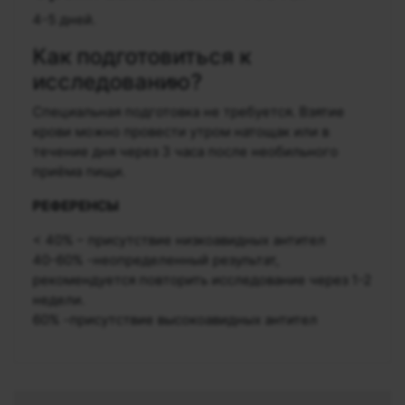
4-5 дней.
Как подготовиться к
исследованию?
Специальная подготовка не требуется. Взятие
крови можно провести утром натощак или в
течение дня через 3 часа после необильного
приёма пищи.
РЕФЕРЕНСЫ
< 40% – присутствие низкоавидных антител
40-60% -неопределенный результат,
рекомендуется повторить исследование через 1-2
недели.
60% -присутствие высокоавидных антител