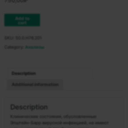
750,00
₽
Add to
cart
SKU:
50.0.H76.201
Category:
Анализы
Description
Additional information
Description
Клинические состояния, обусловленные
Эпштейн-Барр вирусной инфекцией, не имеют