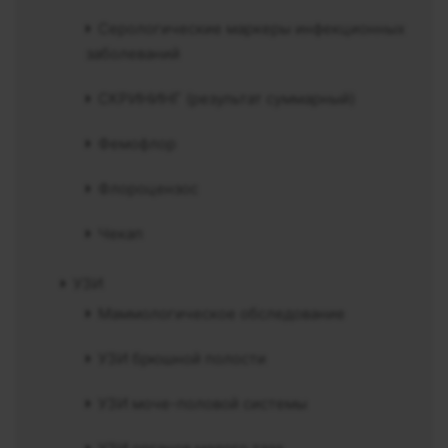
Серологические маркеры инфекционных
заболеваний
СКРИНИНГ (результат суммарный)
Фемофлор
Флороцензос
Чекап
УЗИ
Маммологическое обследование
УЗИ брюшной полости
УЗИ моче-половой системы