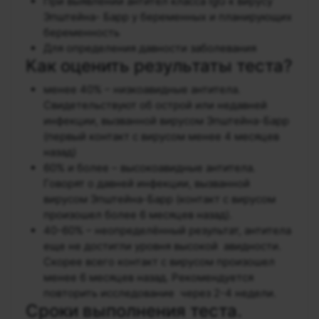
При выявлении антител класса IgG к вирусу
Эпштейна- Барр у беременных и планирующих
беременность
Для определения давности заболевания
Как оценить результаты теста?
менее 40% – низкоавидные антитела.
Свидетельствуют об острой или недавней
инфекции, вызванной вирусом Эпштейна-Барр
(первый контакт с вирусом менее 4 месяцев
назад)
60% и более – высокоавидные антитела.
Говорят о давней инфекции, вызванной
вирусом Эпштейна-Барр (контакт с вирусом
произошел более 6 месяцев назад).
40-60% – неопределённый результат, антитела
еще не достигли уровня высокой авидности.
Скорее всего контакт с вирусом произошел
менее 6 месяцев назад. Рекомендуется
повторить исследование через 2-4 недели.
Сроки выполнения теста.