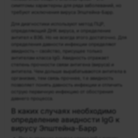
симптомы характерны для ряда заболеваний, но
требуют исключения вируса Эпштейна-Барр.
Для диагностики используют метод ПЦР,
определяющий ДНК вируса, и определение
антител к ВЭБ. Но не всегда этого достаточно. Для
определения давности инфекции определяют
авидность – свойство, присущее только
антителам класса IgG. Авидность отражает
степень прочности связи антигена (вируса) и
антитела. Чем дольше вырабатываются антитела в
организме, тем связь прочнее, т.е авидность
позволяет понять давность инфекции и отличить
острую первичную инфекцию от обострения
давнего процесса.
В каких случаях необходимо
определение авидности IgG к
вирусу Эпштейна-Барр