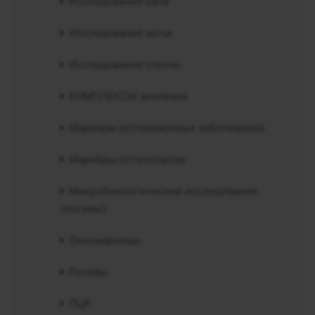
Исследования кала
Исследования мочи
Исследования слюны
КОМПЛЕКСЫ анализов
Маркеры аутоиммунных заболеваний
Маркёры остеопороза
Микробиологические исследования
(посевы)
Онкомаркеры
Посевы
ПЦР