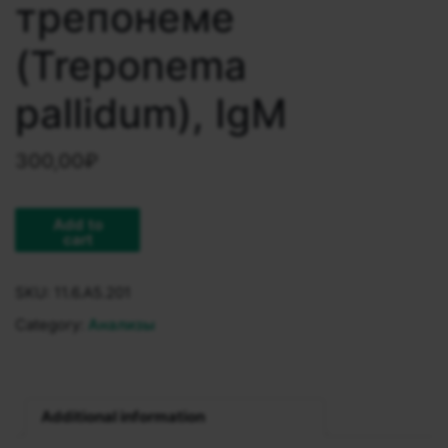
трепонеме
(Treponema
pallidum), IgM
300,00
₽
Add to
cart
SKU:
11.6.A5.201
Category:
Анализы
Additional information