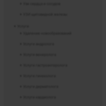
Узи сердца и сосудов
УЗИ щитовидной железы
Услуги
Удаление новообразований
Услуги андролога
Услуги венеролога
Услуги гастроэнтеролога
Услуги гинеколога
Услуги дерматолога
Услуги кардиолога