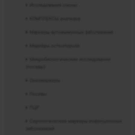
Исследования слюны
КОМПЛЕКСЫ анализов
Маркеры аутоиммунных заболеваний
Маркёры остеопороза
Микробиологические исследования
(посевы)
Онкомаркеры
Посевы
ПЦР
Серологические маркеры инфекционных
заболеваний