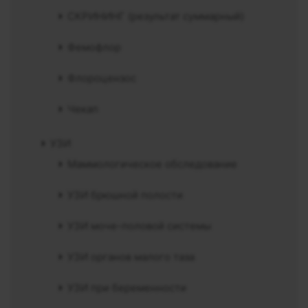
СКРИНИНГ (результат суммарный)
Фемофлор
Флороцензос
Чекап
УЗИ
Маммологическое обследование
УЗИ брюшной полости
УЗИ моче-половой системы
УЗИ органов малого таза
УЗИ при беременности