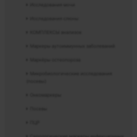
Исследования мочи
Исследования слюны
КОМПЛЕКСЫ анализов
Маркеры аутоиммунных заболеваний
Маркёры остеопороза
Микробиологические исследования
(посевы)
Онкомаркеры
Посевы
ПЦР
Серологические маркеры инфекционных