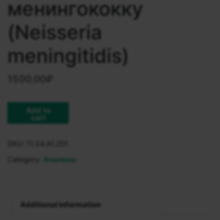
менингококку
(Neisseria
meningitidis)
1500,00
₽
Add to
cart
SKU:
11.34.A1.201
Category:
Анализы
Additional information