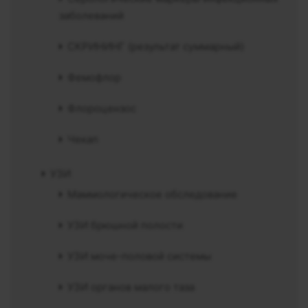
заболеваний
СКРИНИНГ (результат суммарный)
Фемофлор
Флороцензос
Чекап
УЗИ
Маммологическое обследование
УЗИ брюшной полости
УЗИ моче-половой системы
УЗИ органов малого таза