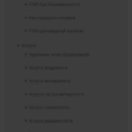
УЗИ при беременности
Узи сердца и сосудов
УЗИ щитовидной железы
Услуги
Удаление новообразований
Услуги андролога
Услуги венеролога
Услуги гастроэнтеролога
Услуги гинеколога
Услуги дерматолога