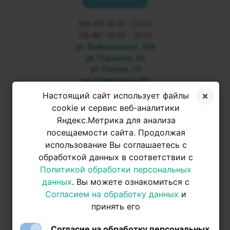
ПН-ПТ
08:00 – 20:00
СБ-ВС
08:00 – 20:00
ул. Байкальская, 168
ул. Горького, 40
ул. Гоголя, 13
ул. Советская, 33
Настоящий сайт использует файлы
+7 3952 500-053
cookie и сервис веб-аналитики
Яндекс.Метрика для анализа
посещаемости сайта. Продолжая
+7 950 093-42-31
использование Вы соглашаетесь с
обработкой данных в соответствии с
+7 950 093-42-31
Политикой обработки персональных
данных
. Вы можете ознакомиться с
Согласием на обработку данных
и
принять его
Согласие на обработку персональных