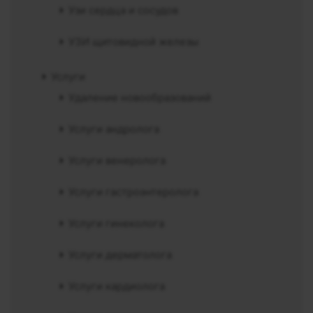
Узи сердца и сосудов
УЗИ щитовидной железы
Услуги
Удаление новообразований
Услуги андролога
Услуги венеролога
Услуги гастроэнтеролога
Услуги гинеколога
Услуги дерматолога
Услуги кардиолога