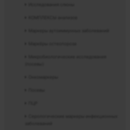
Исследования слюны
КОМПЛЕКСЫ анализов
Маркеры аутоиммунных заболеваний
Маркёры остеопороза
Микробиологические исследования
(посевы)
Онкомаркеры
Посевы
ПЦР
Серологические маркеры инфекционных
заболеваний