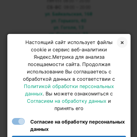
ПН-ПТ
08:00 – 20:00
СБ-ВС
08:00 – 20:00
ул. Байкальская, 168
ул. Горького, 40
ул. Гоголя, 13
ул. Советская, 33
Настоящий сайт использует файлы
+7 3952 500-053
cookie и сервис веб-аналитики
Яндекс.Метрика для анализа
посещаемости сайта. Продолжая
+7 950 093-42-31
использование Вы соглашаетесь с
обработкой данных в соответствии с
+7 950 093-42-31
Политикой обработки персональных
данных
. Вы можете ознакомиться с
Согласием на обработку данных
и
принять его
Согласие на обработку персональных
данных