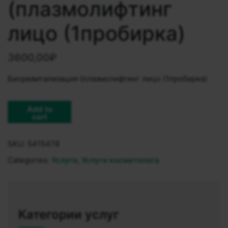
(плазмолифтинг
лицо (1пробирка)
3600,00
₽
Биоревитализация (плазмолифтинг лицо (1пробирка)
Add to
cart
SKU:
5415478
Categories:
Услуги
,
Услуги косметолога
Категории услуг