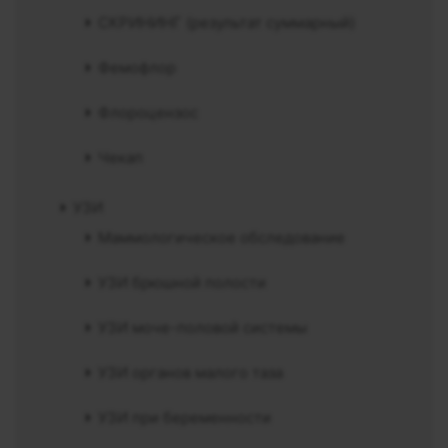
СКРИНИНГ (результат суммарный)
Фемофлор
Флороцензос
Чекап
УЗИ
Маммологическое обследование
УЗИ брюшной полости
УЗИ моче-половой системы
УЗИ органов малого таза
УЗИ при беременности