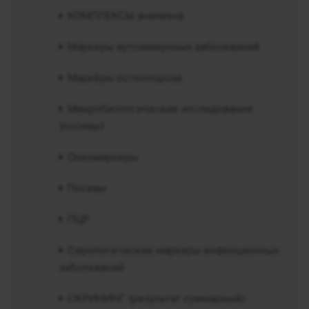
КОМПЛЕКСЫ анализов
Маркеры аутоиммунных заболеваний
Маркёры остеопороза
Микробиологические исследования
(посевы)
Онкомаркеры
Посевы
ПЦР
Серологические маркеры инфекционных
заболеваний
СКРИНИНГ (результат суммарный)