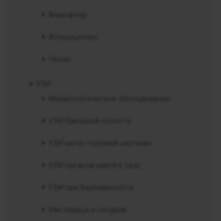
Фемофлор
Флороцензос
Чекап
УЗИ
Маммологическое обследование
УЗИ брюшной полости
УЗИ моче-половой системы
УЗИ органов малого таза
УЗИ при беременности
Узи сердца и сосудов