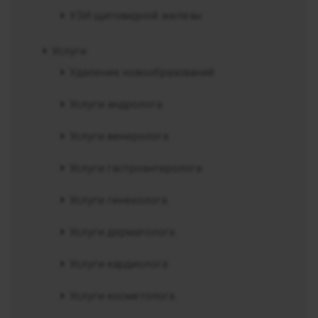
УЗИ щитовидной железы
Услуги
Удаление новообразований
Услуги андролога
Услуги венеролога
Услуги гастроэнтеролога
Услуги гинеколога
Услуги дерматолога
Услуги кардиолога
Услуги косметолога