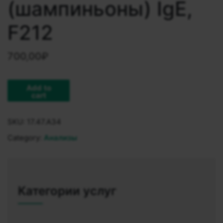
(шампиньоны) IgE,
F212
700,00
₽
Add to
cart
SKU:
17.47.A34
Category:
Анализы
Категории услуг