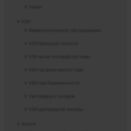
Чекап
УЗИ
Маммологическое обследование
УЗИ брюшной полости
УЗИ моче-половой системы
УЗИ органов малого таза
УЗИ при беременности
Узи сердца и сосудов
УЗИ щитовидной железы
Услуги