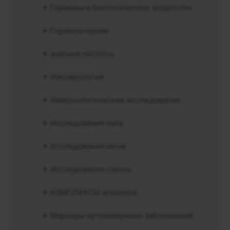
Гормоны в биологических жидкостях
Гормоны крови
жирные кислоты
Изосерология
Иммунологические исследования
Исследования кала
Исследования мочи
Исследования слюны
КОМПЛЕКСЫ анализов
Маркеры аутоиммунных заболеваний