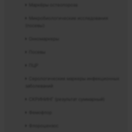
Маркёры остеопороза
Микробиологические исследования
(посевы)
Онкомаркеры
Посевы
ПЦР
Серологические маркеры инфекционных
заболеваний
СКРИНИНГ (результат суммарный)
Фемофлор
Флороцензос