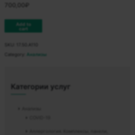
700,00
₽
Add to
cart
SKU:
17.50.A110
Category:
Анализы
Категории услуг
Анализы
COVID-19
Аллергология. Комплексы, панели,