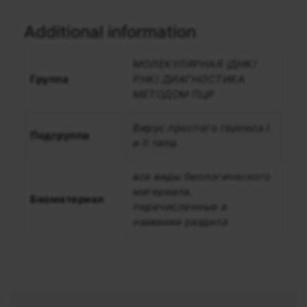
Additional information
МОЛЕКУЛЯРНАЯ (ДНК/
Группа
РНК) ДИАГНОСТИКА
МЕТОДОМ ПЦР
Вирус простого герпеса I
Подгруппа
и II типа
все виды биологического
материала,
Биоматериал
перечисленные в
названии раздела