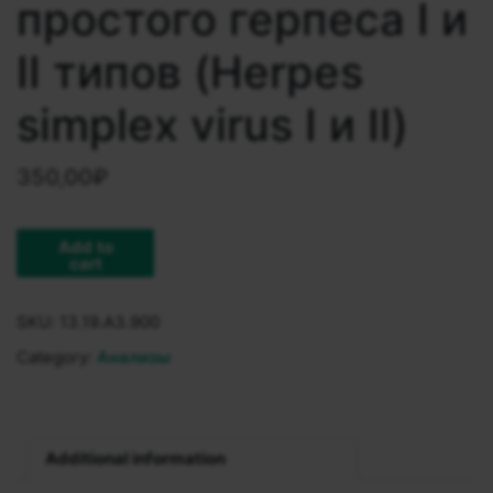
простого герпеса I и
II типов (Herpes
simplex virus I и II)
350,00
₽
Add to
cart
SKU:
13.19.A3.900
Category:
Анализы
Additional information