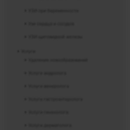
УЗИ при беременности
Узи сердца и сосудов
УЗИ щитовидной железы
Услуги
Удаление новообразований
Услуги андролога
Услуги венеролога
Услуги гастроэнтеролога
Услуги гинеколога
Услуги дерматолога