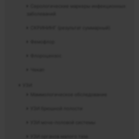
Серологические маркеры инфекционных
заболеваний
СКРИНИНГ (результат суммарный)
Фемофлор
Флороцензос
Чекап
УЗИ
Маммологическое обследование
УЗИ брюшной полости
УЗИ моче-половой системы
УЗИ органов малого таза