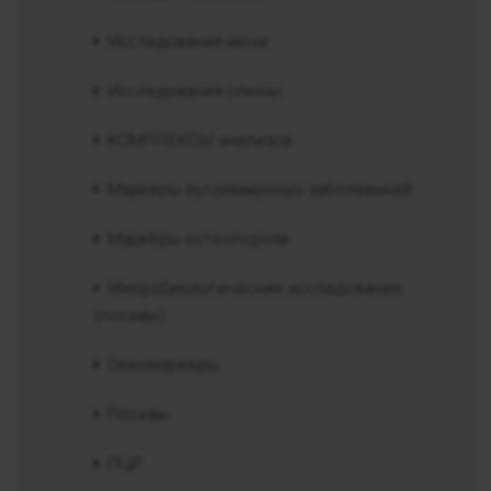
Исследования мочи
Исследования слюны
КОМПЛЕКСЫ анализов
Маркеры аутоиммунных заболеваний
Маркёры остеопороза
Микробиологические исследования
(посевы)
Онкомаркеры
Посевы
ПЦР