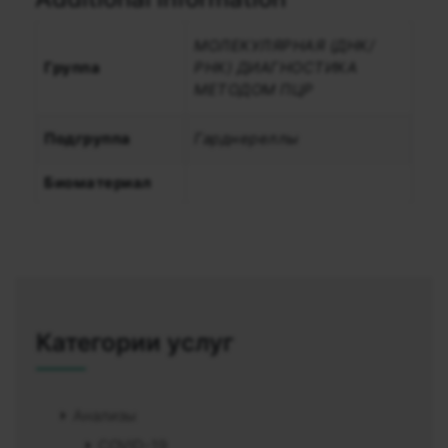
МОЛЕКУЛЯРНАЯ (ДНК/
Группа
РНК) ДИАГНОСТИКА
МЕТОДОМ ПЦР
Подгруппа
Гарднереллы
Биоматериал
Категории услуг
Анализы
COVID-19