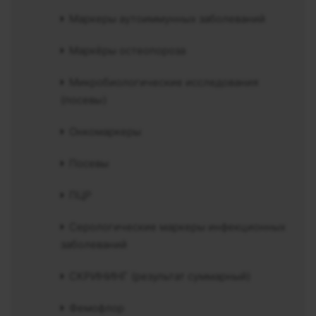
Маркеры аутоиммунных заболеваний
Маркёры остеопороза
Микробиологические исследования
(посевы)
Онкомаркеры
Посевы
ПЦР
Серологические маркеры инфекционных
заболеваний
СКРИНИНГ (результат суммарный)
Фемофлор