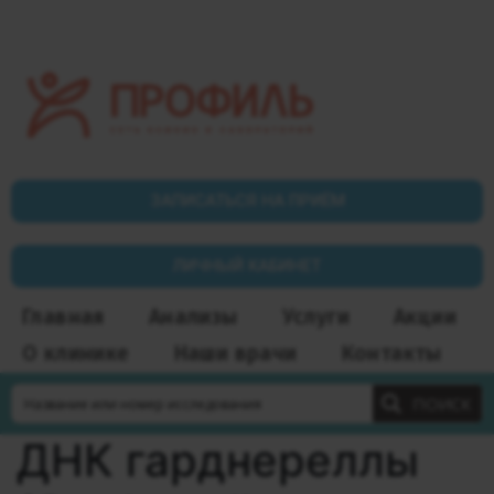
ЗАПИСАТЬСЯ НА ПРИЁМ
ЛИЧНЫЙ КАБИНЕТ
Главная
Анализы
Услуги
Акции
О клинике
Наши врачи
Контакты
ПОИСК
ДНК гарднереллы