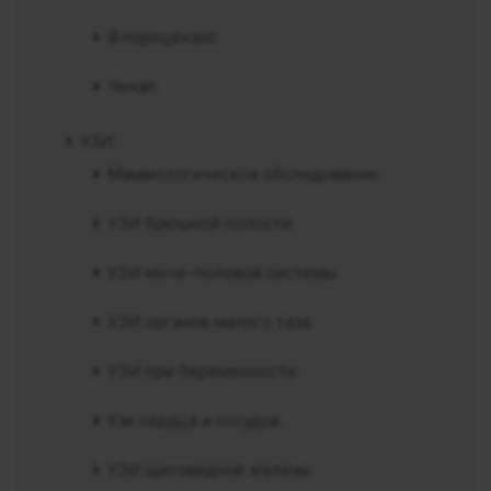
Флороцензос
Чекап
УЗИ
Маммологическое обследование
УЗИ брюшной полости
УЗИ моче-половой системы
УЗИ органов малого таза
УЗИ при беременности
Узи сердца и сосудов
УЗИ щитовидной железы