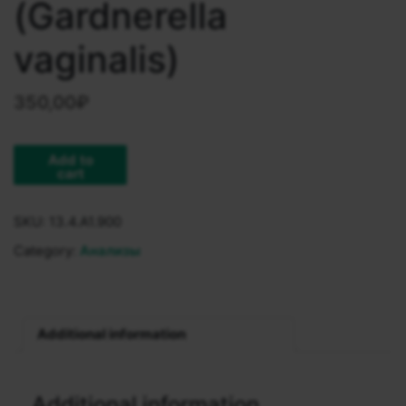
(Gardnerella
vaginalis)
350,00
₽
Add to
cart
SKU:
13.4.A1.900
Category:
Анализы
Additional information
Additional information