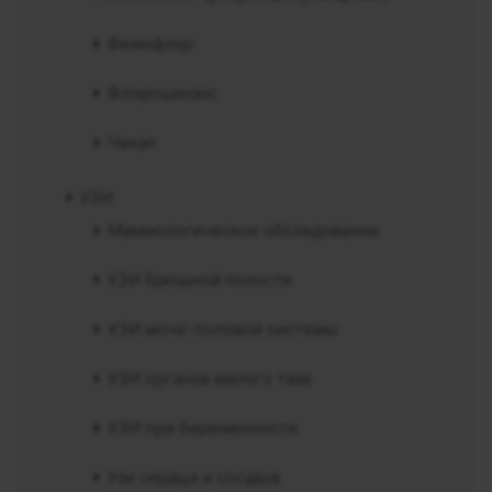
Фемофлор
Флороцензос
Чекап
УЗИ
Маммологическое обследование
УЗИ брюшной полости
УЗИ моче-половой системы
УЗИ органов малого таза
УЗИ при беременности
Узи сердца и сосудов