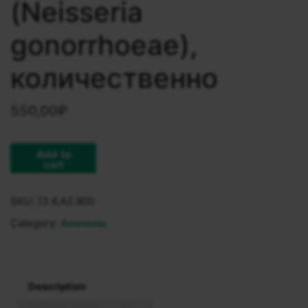
(Neisseria
gonorrhoeae),
количественно
550,00
₽
Add to
cart
SKU:
13.6.A2.900
Category:
Анализы
Description