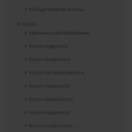
УЗИ щитовидной железы
Услуги
Удаление новообразований
Услуги андролога
Услуги венеролога
Услуги гастроэнтеролога
Услуги гинеколога
Услуги дерматолога
Услуги кардиолога
Услуги косметолога