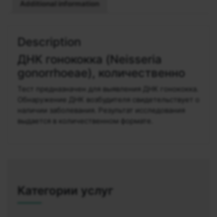
Additional information
Description
ДНК гонококка (Neisseria
gonorrhoeae), количественно
Тест предназначен для выявления ДНК гонококка.
Обнаружение ДНК возбудителя свидетельствует о
наличии заболевания. Результат исследования
выдается в количественном формате.
Категории услуг