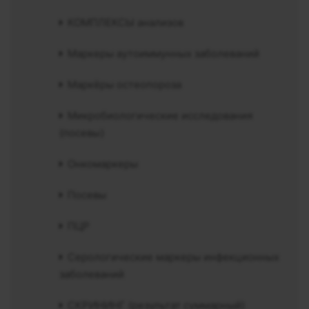
КОМПЛЕКСЫ анализов
Маркеры аутоиммунных заболеваний
Маркёры остеопороза
Микробиологические исследования
(посевы)
Онкомаркеры
Посевы
ПЦР
Серологические маркеры инфекционных
заболеваний
СКРИНИНГ (результат суммарный)