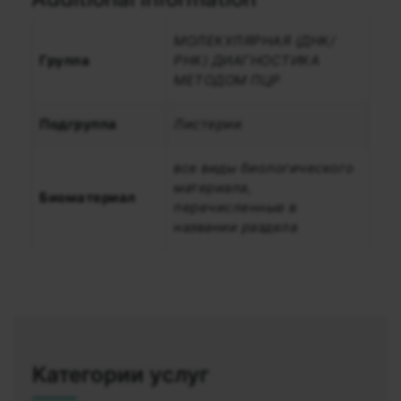
МОЛЕКУЛЯРНАЯ (ДНК/
Группа
РНК) ДИАГНОСТИКА
МЕТОДОМ ПЦР
Подгруппа
Листерии
все виды биологического
материала,
Биоматериал
перечисленные в
названии раздела
Категории услуг