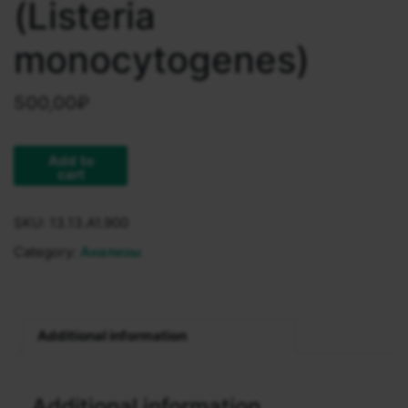
(Listeria
monocytogenes)
500,00
₽
Add to
cart
SKU:
13.13.A1.900
Category:
Анализы
Additional information
Additional information