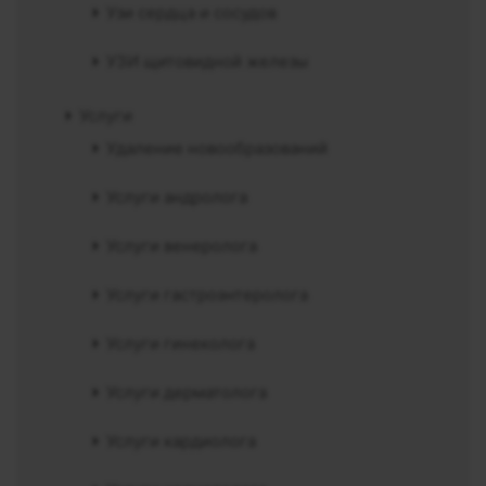
Узи сердца и сосудов
УЗИ щитовидной железы
Услуги
Удаление новообразований
Услуги андролога
Услуги венеролога
Услуги гастроэнтеролога
Услуги гинеколога
Услуги дерматолога
Услуги кардиолога