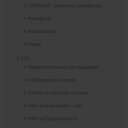
СКРИНИНГ (результат суммарный)
Фемофлор
Флороцензос
Чекап
УЗИ
Маммологическое обследование
УЗИ брюшной полости
УЗИ моче-половой системы
УЗИ органов малого таза
УЗИ при беременности