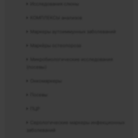
Исследования слюны
КОМПЛЕКСЫ анализов
Маркеры аутоиммунных заболеваний
Маркёры остеопороза
Микробиологические исследования
(посевы)
Онкомаркеры
Посевы
ПЦР
Серологические маркеры инфекционных
заболеваний