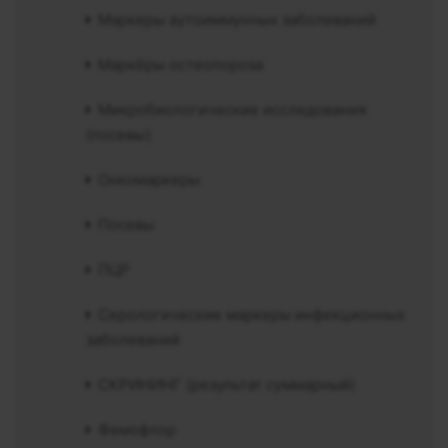
Маркеры аутоиммунных заболеваний
Маркёры остеопороза
Микробиологические исследования
(посевы)
Онкомаркеры
Посевы
ПЦР
Серологические маркеры инфекционных
заболеваний
СКРИНИНГ (результат суммарный)
Фемофлор