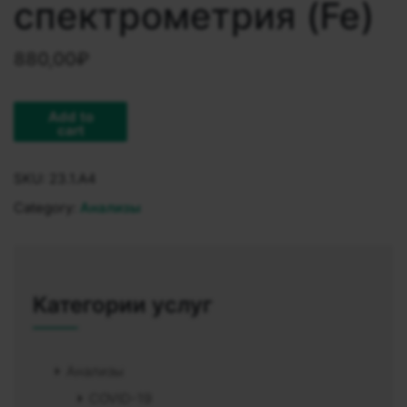
спектрометрия (Fe)
880,00
₽
Add to
cart
SKU:
23.1.A4
Category:
Анализы
Категории услуг
Анализы
COVID-19