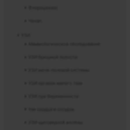
Флороцензос
Чекап
УЗИ
Маммологическое обследование
УЗИ брюшной полости
УЗИ моче-половой системы
УЗИ органов малого таза
УЗИ при беременности
Узи сердца и сосудов
УЗИ щитовидной железы