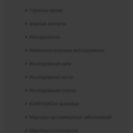
Гормоны крови
жирные кислоты
Изосерология
Иммунологические исследования
Исследования кала
Исследования мочи
Исследования слюны
КОМПЛЕКСЫ анализов
Маркеры аутоиммунных заболеваний
Маркёры остеопороза