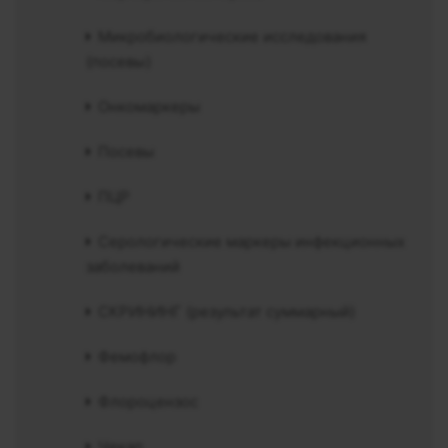
Микробиологические исследования
(посевы)
Онкомаркеры
Посевы
ПЦР
Серологические маркеры инфекционных
заболеваний
СКРИНИНГ (результат суммарный)
Фемофлор
Флороцензос
Чекап