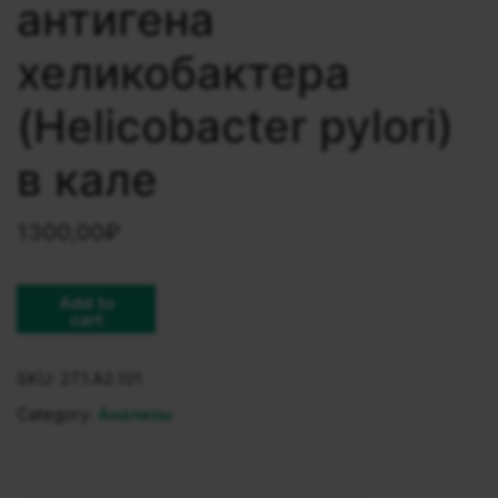
антигена
хеликобактера
(Helicobacter pylori)
в кале
1300,00
₽
Add to
cart
SKU:
27.1.A2.101
Category:
Анализы