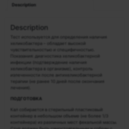
Description
Description
Тест используется для определения наличия
хеликобактера – обладает высокой
чувствительностью и специфичностью.
Показания: диагностика хеликобактерной
инфекции (подтверждение наличия
хеликобактера в организме), контроль
излеченности после антихеликобактерной
терапии (не ранее 10 дней после окончания
лечения).
ПОДГОТОВКА
Кал собирается в стерильный пластиковый
контейнер в небольшом объеме (не более 1/3
контейнера) из различных мест фекальной массы.
Стул должен быть самостоятельным и собран с