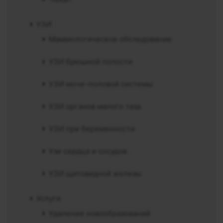
УЗИ
Маммологическое обследование
УЗИ брюшной полости
УЗИ моче-половой системы
УЗИ органов малого таза
УЗИ при беременности
Узи сердца и сосудов
УЗИ щитовидной железы
Услуги
Удаление новообразований