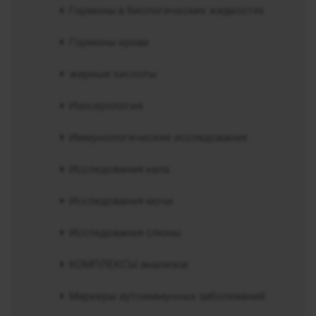
Гормоны в биологических жидкостях
Гормоны крови
жирные кислоты
Изосерология
Иммунологические исследования
Исследования кала
Исследования мочи
Исследования слюны
КОМПЛЕКСЫ анализов
Маркеры аутоиммунных заболеваний