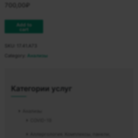
700,00
₽
Add to
cart
SKU:
17.41.A73
Category:
Анализы
Категории услуг
Анализы
COVID-19
Аллергология. Комплексы, панели,