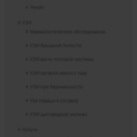
Чекап
УЗИ
Маммологическое обследование
УЗИ брюшной полости
УЗИ моче-половой системы
УЗИ органов малого таза
УЗИ при беременности
Узи сердца и сосудов
УЗИ щитовидной железы
Услуги