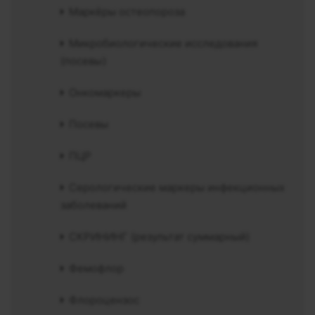
Маркёры остеопороза
Микробиологические исследования
(посевы)
Онкомаркеры
Посевы
ПЦР
Серологические маркеры инфекционных
заболеваний
СКРИНИНГ (результат суммарный)
Фемофлор
Флороцензос