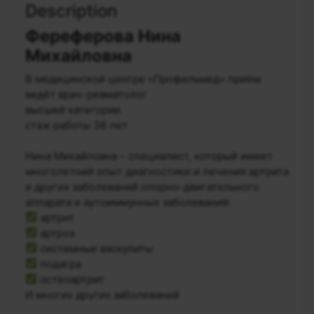
Description
Фереферова Нина
Михайловна
В медицинской центре «Профильмед» приём
ведёт врач-ревматолог
высшей категории
стаж работы 36 лет
⠀
Нина Михайловна – специалист, который имеет
многолетний опыт диагностики и лечения артрита
и других заболеваний опорно-двигательного
аппарата и аутоиммунных заболеваний:
артрит
артроз
системные васкулиты
подагра
остеоартрит
И многих других заболеваний
⠀