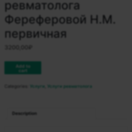
ревматолога
Фереферовой Н.М.
первичная
3200,00
₽
Add to
cart
Categories:
Услуги
,
Услуги ревматолога
Description