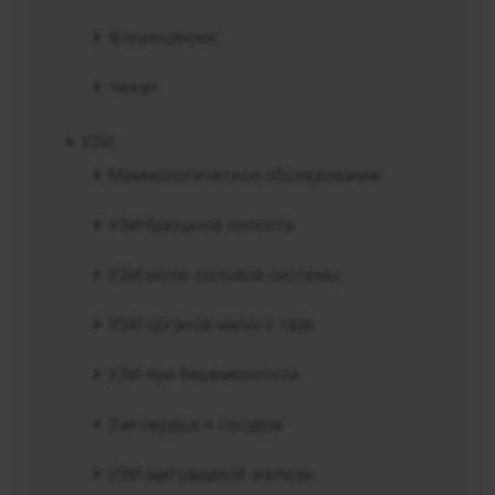
Флороцензос
Чекап
УЗИ
Маммологическое обследование
УЗИ брюшной полости
УЗИ моче-половой системы
УЗИ органов малого таза
УЗИ при беременности
Узи сердца и сосудов
УЗИ щитовидной железы