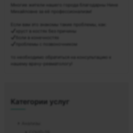
Многие жители нашего города благодарны Нине
Михайловне за её профессионализм!
⠀
Если вам это знакомы такие проблемы, как:
хруст в костях без причины
боли в конечностях
проблемы с позвоночником
⠀
то необходимо обратиться на консультацию к
нашему врачу-ревматологу!
Категории услуг
Анализы
COVID-19