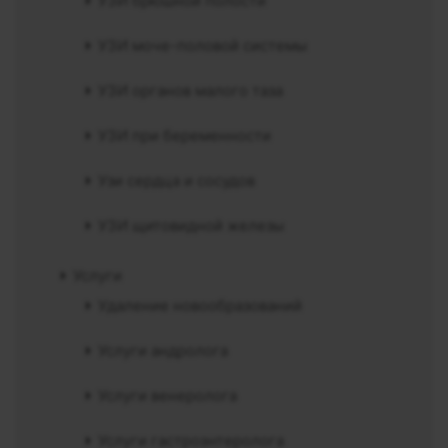
УЗИ брюшной полости
УЗИ моче-половой системы
УЗИ органов малого таза
УЗИ при беременности
Узи сердца и сосудов
УЗИ щитовидной железы
Услуги
Удаление новообразований
Услуги андролога
Услуги венеролога
Услуги гастроэнтеролога