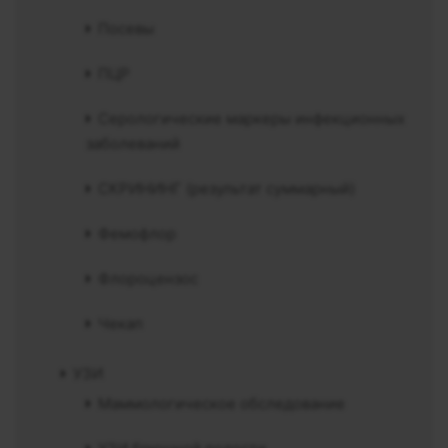
Посевы
ПЦР
Серологические маркеры инфекционных
заболеваний
СКРИНИНГ (результат суммарный)
Фемофлор
Флороцензос
Чекап
УЗИ
Маммологическое обследование