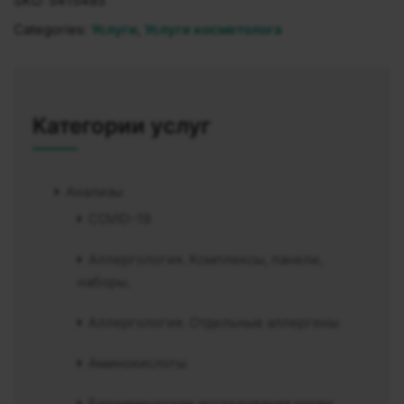
SKU:
5415485
Categories:
Услуги
,
Услуги косметолога
Категории услуг
Анализы
COVID-19
Аллергология. Комплексы, панели,
наборы.
Аллергология. Отдельные аллергены
Аминокислоты
Биохимические исследования крови