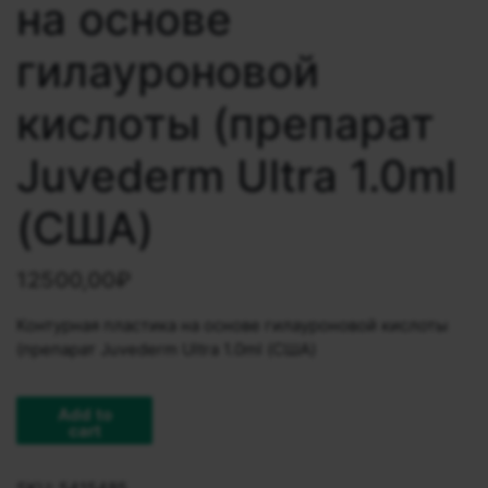
на основе
гилауроновой
кислоты (препарат
Juvederm Ultra 1.0ml
(США)
12500,00
₽
Контурная пластика на основе гилауроновой кислоты
(препарат Juvederm Ultra 1.0ml (США)
Add to
cart