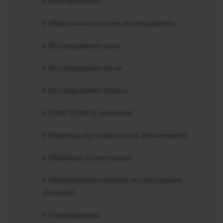
Изосерология
Иммунологические исследования
Исследования кала
Исследования мочи
Исследования слюны
КОМПЛЕКСЫ анализов
Маркеры аутоиммунных заболеваний
Маркёры остеопороза
Микробиологические исследования
(посевы)
Онкомаркеры