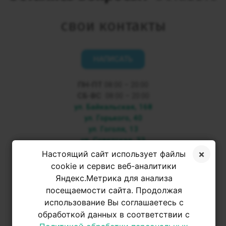
свои контакты
НАПИСАТЬ
ПН-ПТ
08:00 – 20:00
СБ-ВС
08:00 – 20:00
ул. Байкальская, 168
ул. Горького, 40
ул. Гоголя, 13
ул. Советская, 33
Настоящий сайт использует файлы
+7 3952 500-053
cookie и сервис веб-аналитики
Яндекс.Метрика для анализа
посещаемости сайта. Продолжая
+7 950 093-42-31
использование Вы соглашаетесь с
обработкой данных в соответствии с
+7 950 093-42-31