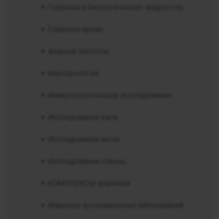
Гормоны в биологических жидкостях
Гормоны крови
жирные кислоты
Изосерология
Иммунологические исследования
Исследования кала
Исследования мочи
Исследования слюны
КОМПЛЕКСЫ анализов
Маркеры аутоиммунных заболеваний