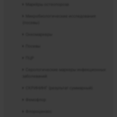
Маркёры остеопороза
Микробиологические исследования
(посевы)
Онкомаркеры
Посевы
ПЦР
Серологические маркеры инфекционных
заболеваний
СКРИНИНГ (результат суммарный)
Фемофлор
Флороцензос