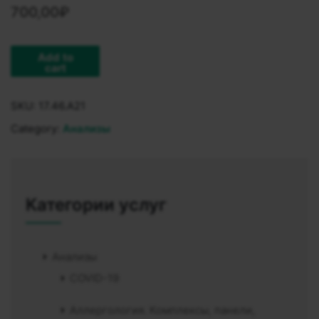
700,00
₽
Add to
cart
SKU:
17.46.A21
Category:
Анализы
Категории услуг
Анализы
COVID-19
Аллергология. Комплексы, панели,