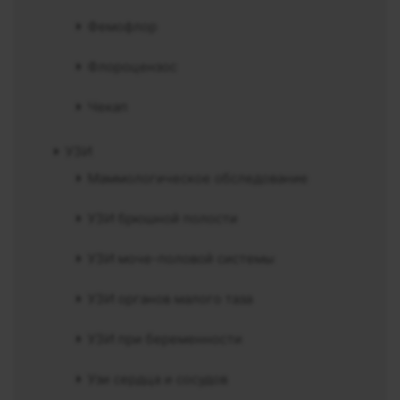
Фемофлор
Флороцензос
Чекап
УЗИ
Маммологическое обследование
УЗИ брюшной полости
УЗИ моче-половой системы
УЗИ органов малого таза
УЗИ при беременности
Узи сердца и сосудов