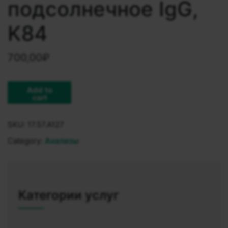
подсолнечное IgG,
K84
700,00
₽
Add to
cart
SKU:
17.57.A127
Category:
Анализы
Категории услуг