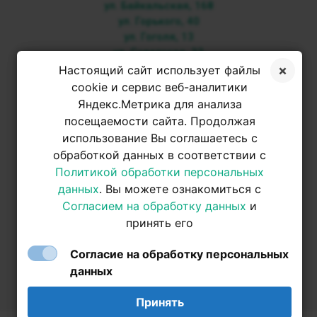
ул. Байкальская, 168
ул. Горького, 40
ул. Гоголя, 13
ул. Советская, 33
Настоящий сайт использует файлы
+7 3952 500-053
cookie и сервис веб-аналитики
Яндекс.Метрика для анализа
посещаемости сайта. Продолжая
+7 950 093-42-31
использование Вы соглашаетесь с
обработкой данных в соответствии с
+7 950 093-42-31
Политикой обработки персональных
данных
. Вы можете ознакомиться с
Согласием на обработку данных
и
принять его
Согласие на обработку персональных
данных
Принять