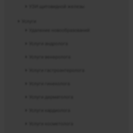
УЗИ щитовидной железы
Услуги
Удаление новообразований
Услуги андролога
Услуги венеролога
Услуги гастроэнтеролога
Услуги гинеколога
Услуги дерматолога
Услуги кардиолога
Услуги косметолога