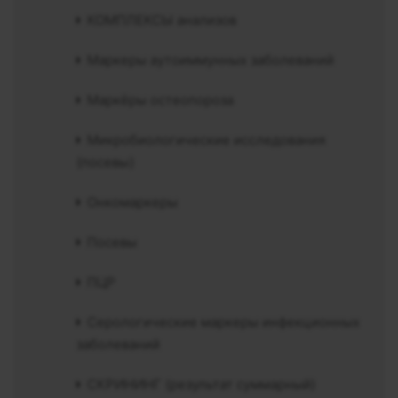
КОМПЛЕКСЫ анализов
Маркеры аутоиммунных заболеваний
Маркёры остеопороза
Микробиологические исследования
(посевы)
Онкомаркеры
Посевы
ПЦР
Серологические маркеры инфекционных
заболеваний
СКРИНИНГ (результат суммарный)