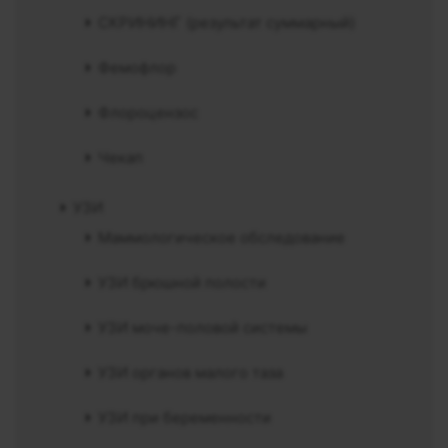
СКРИНИНГ (результат суммарный)
Фемофлор
Флороцензос
Чекап
УЗИ
Маммологическое обследование
УЗИ брюшной полости
УЗИ моче-половой системы
УЗИ органов малого таза
УЗИ при беременности