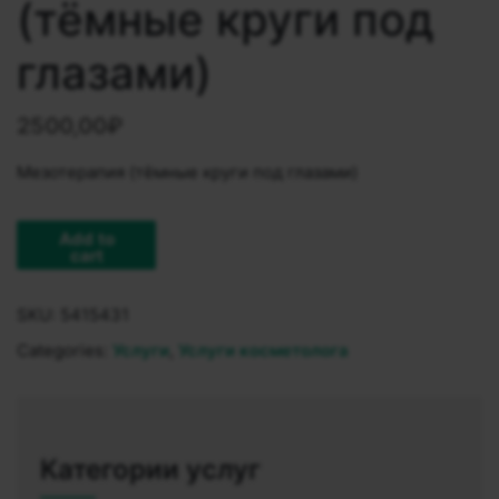
(тёмные круги под
глазами)
2500,00
₽
Мезотерапия (тёмные круги под глазами)
Add to
cart
SKU:
5415431
Categories:
Услуги
,
Услуги косметолога
Категории услуг