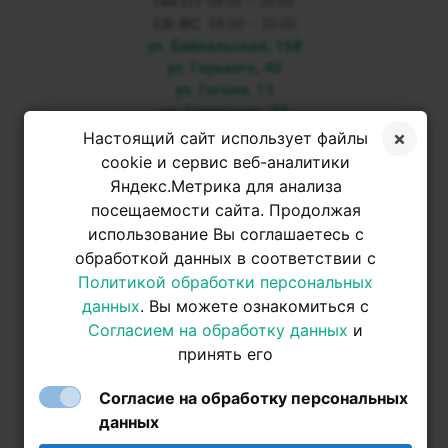
ПН-ПТ
08:00 – 20:00
СБ-ВС
08:00 – 20:00
ул. Байкальская, 168
ул. Горького, 40
ул. Гоголя, 13
ул. Советская, 33
Настоящий сайт использует файлы
+7 3952 500-053
cookie и сервис веб-аналитики
Яндекс.Метрика для анализа
посещаемости сайта. Продолжая
+7 950 093-42-31
использование Вы соглашаетесь с
обработкой данных в соответствии с
+7 950 093-42-31
Политикой обработки персональных
данных
. Вы можете ознакомиться с
Согласием на обработку данных
и
принять его
Согласие на обработку персональных
данных