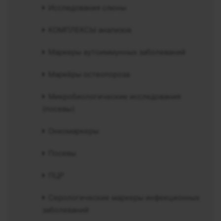
Исследования слюны
КОМПЛЕКСЫ анализов
Маркеры аутоиммунных заболеваний
Маркёры остеопороза
Микробиологические исследования
(посевы)
Онкомаркеры
Посевы
ПЦР
Серологические маркеры инфекционных
заболеваний