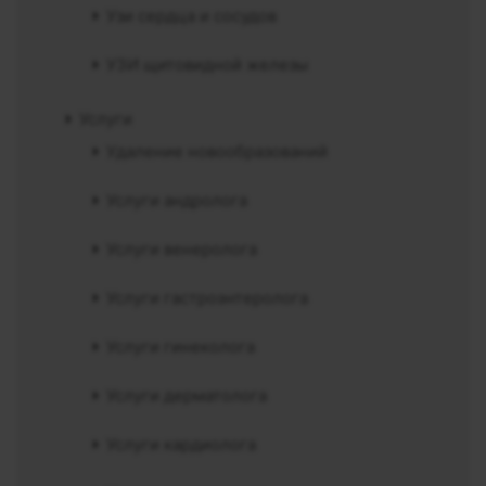
Узи сердца и сосудов
УЗИ щитовидной железы
Услуги
Удаление новообразований
Услуги андролога
Услуги венеролога
Услуги гастроэнтеролога
Услуги гинеколога
Услуги дерматолога
Услуги кардиолога