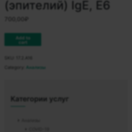
(эпителий) IgE, E6
700,00
₽
Add to
cart
SKU:
17.2.A16
Category:
Анализы
Категории услуг
Анализы
COVID-19