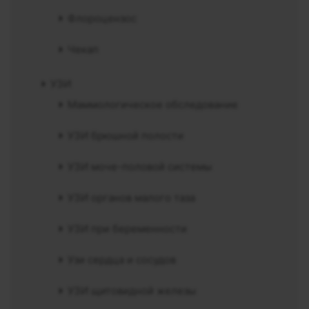
Флороцензос
Чекап
УЗИ
Маммологическое обследование
УЗИ брюшной полости
УЗИ моче-половой системы
УЗИ органов малого таза
УЗИ при беременности
Узи сердца и сосудов
УЗИ щитовидной железы