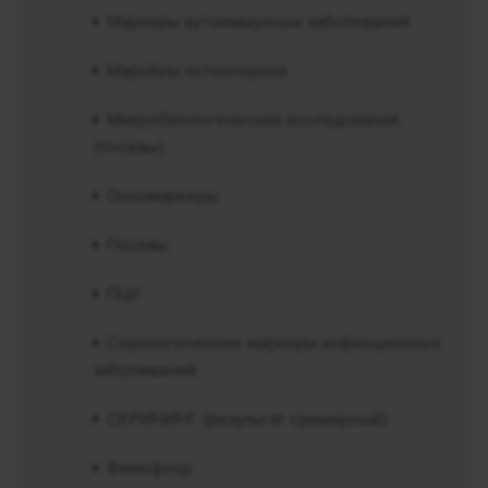
Маркеры аутоиммунных заболеваний
Маркёры остеопороза
Микробиологические исследования
(посевы)
Онкомаркеры
Посевы
ПЦР
Серологические маркеры инфекционных
заболеваний
СКРИНИНГ (результат суммарный)
Фемофлор