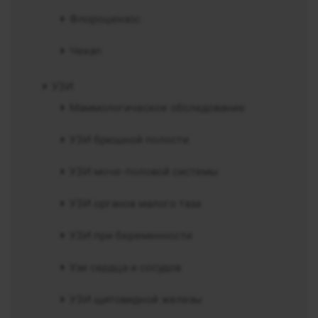
Флороцензос
Чекап
УЗИ
Маммологическое обследование
УЗИ брюшной полости
УЗИ моче-половой системы
УЗИ органов малого таза
УЗИ при беременности
Узи сердца и сосудов
УЗИ щитовидной железы