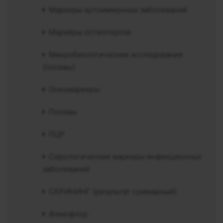
Маркеры аутоиммунных заболеваний
Маркёры остеопороза
Микробиологические исследования
(посевы)
Онкомаркеры
Посевы
ПЦР
Серологические маркеры инфекционных
заболеваний
СКРИНИНГ (результат суммарный)
Фемофлор