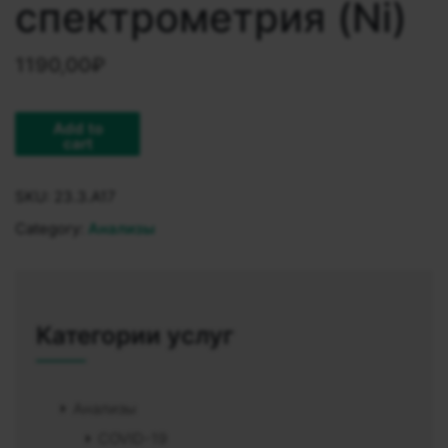
спектрометрия (Ni)
1190,00
₽
Add to
cart
SKU:
23.3.A17
Category:
Анализы
Категории услуг
Анализы
COVID-19