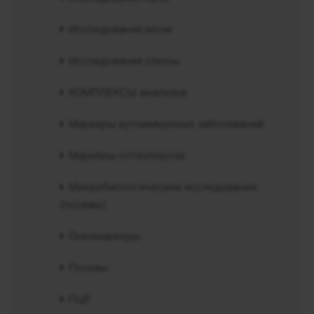
Исследования мочи
Исследования слюны
КОМПЛЕКСЫ анализов
Маркеры аутоиммунных заболеваний
Маркёры остеопороза
Микробиологические исследования
(посевы)
Онкомаркеры
Посевы
ПЦР