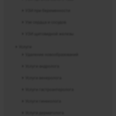
УЗИ при беременности
Узи сердца и сосудов
УЗИ щитовидной железы
Услуги
Удаление новообразований
Услуги андролога
Услуги венеролога
Услуги гастроэнтеролога
Услуги гинеколога
Услуги дерматолога