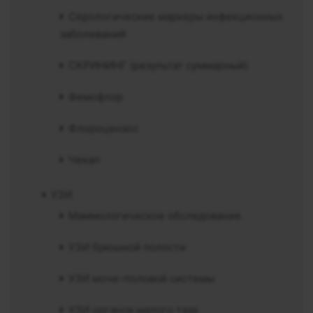
Серологические маркеры инфекционных
заболеваний
СКРИНИНГ (результат суммарный)
Фемофлор
Флороцензос
Чекап
УЗИ
Маммологическое обследование
УЗИ брюшной полости
УЗИ моче-половой системы
УЗИ органов малого таза