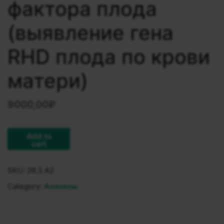
фактора плода
(выявление гена
RHD плода по крови
матери)
9000,00
₽
Add to
cart
SKU:
26.3.A2
Category:
Анализы