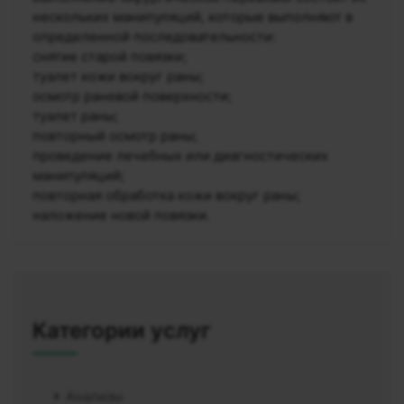
нескольких манипуляций, которые выполняют в
определенной последовательности:
снятие старой повязки;
туалет кожи вокруг раны;
осмотр раневой поверхности;
туалет раны;
повторный осмотр раны;
проведение лечебных или диагностических
манипуляций;
повторная обработка кожи вокруг раны;
наложение новой повязки.
Категории услуг
Анализы