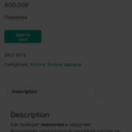
800,00
₽
Перевязка
Add to
cart
SKU:
63-2
Categories:
Услуги
,
Услуги хирурга
Description
Description
Как проводят
перевязки
в хирургии?
Выполнение хирургической перевязки состоит их