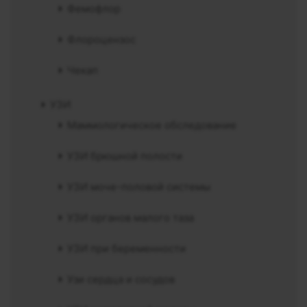
Фемофлор
Флороцензос
Чекап
УЗИ
Маммологическое обследование
УЗИ брюшной полости
УЗИ моче-половой системы
УЗИ органов малого таза
УЗИ при беременности
Узи сердца и сосудов