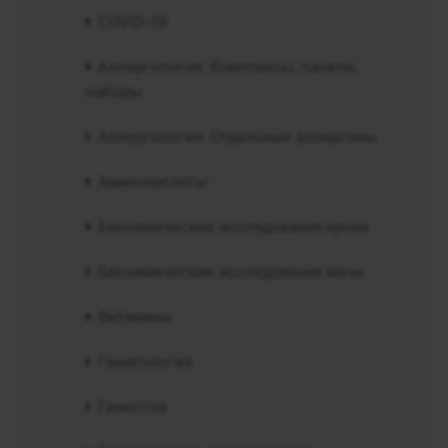
COVID-19
Аллергология. Комплексы, панели,
наборы.
Аллергология. Отдельные аллергены
Аминокислоты
Биохимические исследования крови
Биохимические исследования мочи
Витамины
Гематология
Гемостаз