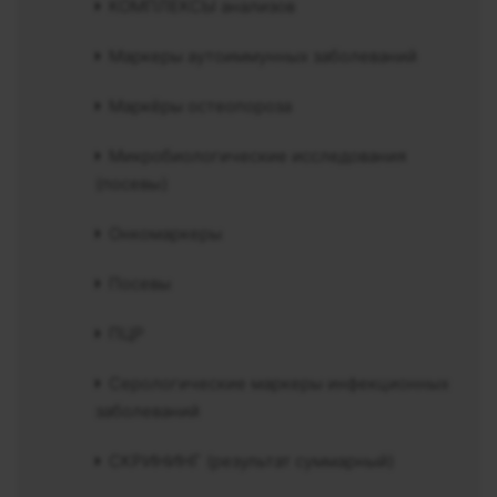
КОМПЛЕКСЫ анализов
Маркеры аутоиммунных заболеваний
Маркёры остеопороза
Микробиологические исследования
(посевы)
Онкомаркеры
Посевы
ПЦР
Серологические маркеры инфекционных
заболеваний
СКРИНИНГ (результат суммарный)