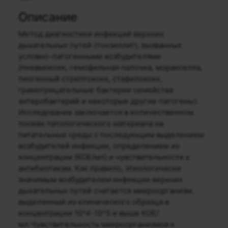
Описание
Метод диагностики инфекций верхних
дыхательных путей (тонзиллит), вызванных
условно-патогенными возбудителями
(пневмококк, гемофильная палочка, моракселла,
пиогенный стрептококк, стафилококк,
грамотрицательные бактерии семейства
энтеробактерий и некоторые другие патогены).
Исследование заключается в количественном
посеве патологического материала на
питательные среды с последующим выделением
возбудителей инфекции, определением их
концентрации (КОЕ/мл) и чувствительности к
антибиотикам. Как правило, этиологически
значимым возбудителем инфекции верхних
дыхательных путей считается микроорганизм,
выделенный из клинического образца в
концентрации 10^4-10^5 и выше КОЕ/
мл.Чувствительность микроорганизмов к