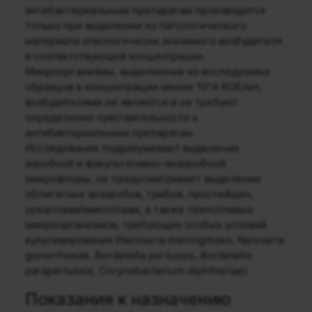
антибактериальным препаратам производится
только при выделении из патологического
материала этиологически значимого возбудителя
в соответствующей концентрации.
Микроорганизмы, выделенные из исследуемых
образцов в концентрации менее 10^4 КОЕ/мл,
возбудителями не являются и не требуют
определения чувствительности к
антибактериальным препаратам.
Исследование подразумевает выделение
аэробной и факультативно-анаэробной
микрофлоры, не предусматривает выделение
облигатных анаэробов, грибов, простейших,
уреаплазм/микоплазм, а также прихотливых
микроорганизмов, требующих особых условий
культивирования (Neisseria meningitides, Neisseria
gonorrhoeae, Bordetella pertussis, Bordetella
parapertussis, Corynebacterium diphtheriae).
Показания к назначению