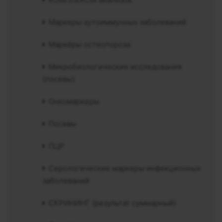
Маркеры аутоиммунных заболеваний
Маркёры остеопороза
Микробиологические исследования
(посевы)
Онкомаркеры
Посевы
ПЦР
Серологические маркеры инфекционных
заболеваний
СКРИНИНГ (результат суммарный)