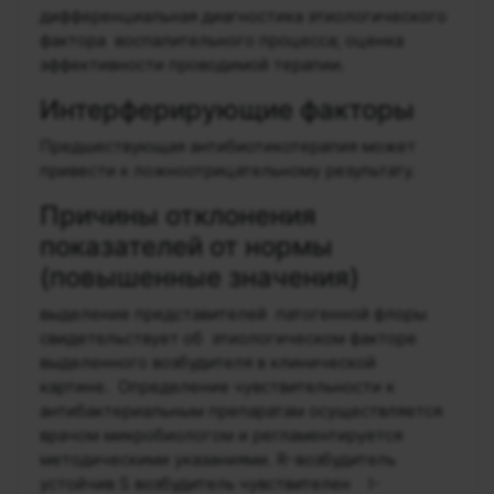
дифференциальная диагностика этиологического
фактора воспалительного процесса; оценка
эффективности проводимой терапии.
Интерферирующие факторы
Предшествующая антибиотикотерапия может
привести к ложноотрицательному результату.
Причины отклонения
показателей от нормы
(повышенные значения)
выделение представителей патогенной флоры
свидетельствует об этиологическом факторе
выделенного возбудителя в клинической
картине. Определение чувствительности к
антибактериальным препаратам осуществляется
врачом микробиологом и регламентируется
методическими указаниями. R-возбудитель
устойчив S возбудитель чувствителен I-