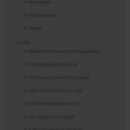
Фемофлор
Флороцензос
Чекап
УЗИ
Маммологическое обследование
УЗИ брюшной полости
УЗИ моче-половой системы
УЗИ органов малого таза
УЗИ при беременности
Узи сердца и сосудов
УЗИ щитовидной железы