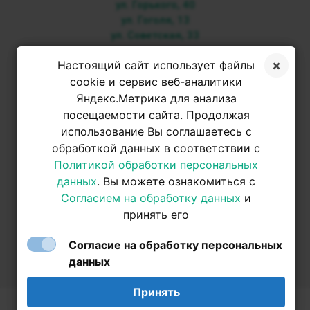
ул. Горького, 40
ул. Гоголя, 13
ул. Советская, 33
+7 3952 500-053
Настоящий сайт использует файлы
cookie и сервис веб-аналитики
Яндекс.Метрика для анализа
+7 950 093-42-31
посещаемости сайта. Продолжая
использование Вы соглашаетесь с
обработкой данных в соответствии с
+7 950 093-42-31
Политикой обработки персональных
данных
. Вы можете ознакомиться с
Согласием на обработку данных
и
принять его
Согласие на обработку персональных
данных
Принять