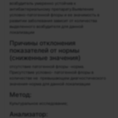
возбудитель умеренно устойчив к
антибактериальному препарату.Выявление
условно-патогенной флоры и ее значимость в
развитии заболевания зависит от количества
выделенного возбудителя для данной
локализации
Причины отклонения
показателей от нормы
(сниженные значения)
отсутствие патогенной флоры -норма.
Присутствие условно- патогенной флоры в
количестве не превышающем диагностического
значения-норма для данной локализации
Метод:
Культуральное исследование;
Анализатор: