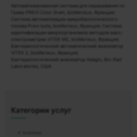
Автоматизированная система для окрашивания по
Граму PREVI Color Gram, bioMerieux, Франция;
Система автоматизации микробиологического
посева Previ Isola, bioMerieux, Франция; Система
идентификации микроорганизмов методом масс-
спектрометрии VITEK MS, bioMerieux, Франция;
Бактериологический автоматический анализатор
VITEK 2, bioMerieux, Франция;
Бактериологический анализатор Adagio, Bio-Rad
Laboratories, США
Категории услуг
Анализы