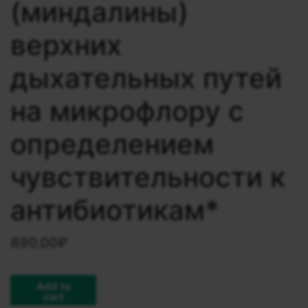
(миндалины)
верхних
дыхательных путей
на микрофлору с
определением
чувcтвительности к
антибиотикам*
890,00
₽
Add to
cart