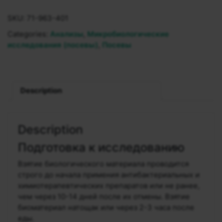
SKU:
71-963-401
Categories:
Анализы
,
Микробиологические
исследования (посевы)
,
Посевы
Description
Description
Подготовка к исследованию
Взятие биологического материала проводится
строго до начала примения антибактериальных и
химиотерапевтических препаратов или не ранее,
чем через 10-14 дней после их отмены. Взятие
биоматериал натощак или через 2-3 часа после
еды.