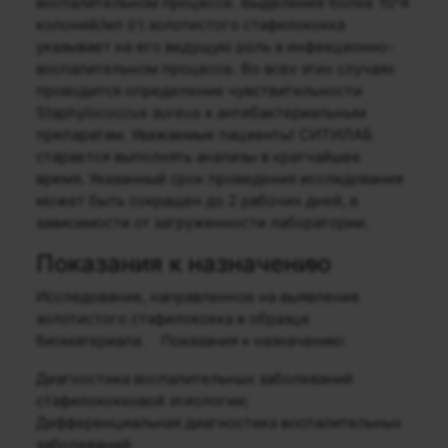
воспалительном процессе. Выделение более 10^4
колоний/мл (г) золотистого стафилококка
указывает на его ведущую роль в инфекционно-
воспалительном процессе. Во всех этих случаях
проводится определение чувствительности
Staphylococcus aureus к антибактериальным
препаратам. Уважаемые пациенты! СИТИЛАБ
старается выполнять анализы в кратчайшее
время. Указанный срок проведения исследования
может быть сокращен до 2 рабочих дней, в
зависимости от загруженности лаборатории.
Показания к назначению
Исследование, направленное на выявление
золотистого стафилококка в образце
биоматериала. Показания к назначению:
Диагностика воспалительных заболеваний
стафилококковой этиологии;
Дифференциальная диагностика воспалительных
заболеваний;