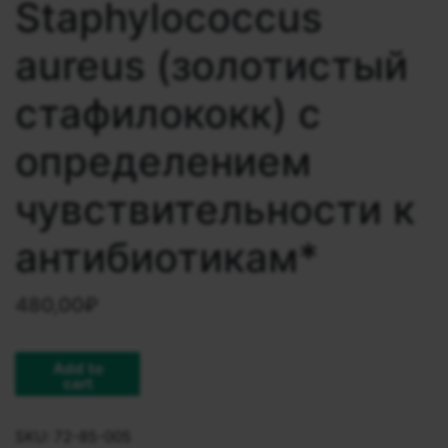
Staphylocосcus
aureus (золотистый
стафилококк) с
определением
чувcтвительности к
антибиотикам*
480,00
₽
Add to
cart
SKU:
72-85-005