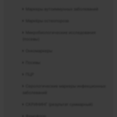
Маркеры аутоиммунных заболеваний
Маркёры остеопороза
Микробиологические исследования
(посевы)
Онкомаркеры
Посевы
ПЦР
Серологические маркеры инфекционных
заболеваний
СКРИНИНГ (результат суммарный)
Фемофлор