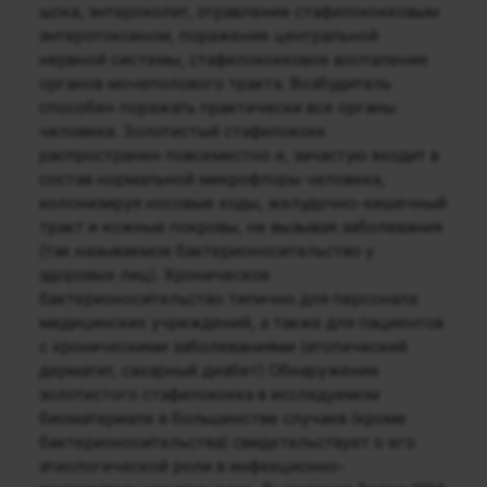
шока, энтероколит, отравление стафилококковым
энтеротоксином, поражение центральной
нервной системы, стафилококковое воспаление
органов мочеполового тракта. Возбудитель
способен поражать практически все органы
человека. Золотистый стафилококк
распространен повсеместно и, зачастую входит в
состав нормальной микрофлоры человека,
колонизируя носовые ходы, желудочно-кишечный
тракт и кожные покровы, не вызывая заболевания
(так называемое бактерионосительство у
здоровых лиц). Хроническое
бактерионосительство типично для персонала
медицинских учреждений, а также для пациентов
с хроническими заболеваниями (атопический
дерматит, сахарный диабет) Обнаружение
золотистого стафилококка в исследуемом
биоматериале в большинстве случаев (кроме
бактерионосительства) свидетельствует о его
этиологической роли в инфекционно-