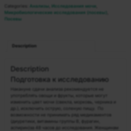
Categories:
Анализы
,
Исследования мочи
,
Микробиологические исследования (посевы)
,
Посевы
Description
Description
Подготовка к исследованию
Накануне сдачи анализа рекомендуется не
употреблять овощи и фрукты, которые могут
изменить цвет мочи (свекла, морковь, черника и
др.), исключить острую, соленую пищу. По
возможности не принимать ряд медикаментов
(диуретики, витамины группы В, фурагин,
аспирин)за 48 часов до исследования. Женщинам