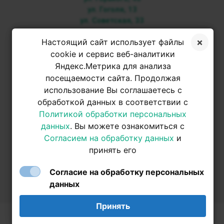
ул. Гоголя, 13
ул. Советская, 33
+7 3952 500-053
Настоящий сайт использует файлы
cookie и сервис веб-аналитики
Яндекс.Метрика для анализа
+7 950 093-42-31
посещаемости сайта. Продолжая
использование Вы соглашаетесь с
обработкой данных в соответствии с
+7 950 093-42-31
Политикой обработки персональных
данных
. Вы можете ознакомиться с
Согласием на обработку данных
и
принять его
Согласие на обработку персональных
данных
Принять