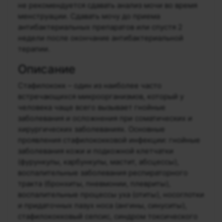
не рекомендуется сдавать анализ мочи во время
менструации. Сдавать мочу до приема
антибактериальных препаратов или спустя 2
недели после окончание антибактериальной
терапии.
Описание
Стафилококк – один из наиболее часто
встречающихся микроорганизмов, который у
человека чаще всего вызывает гнойные
заболевания и осложнения при соматических и
хирургических заболеваниях. Основные
проявления стафилококковой инфекции: гнойные
заболевания кожи и подкожной клетчатки
(фурункулы, карбункулы, мастит, абсцессы),
воспалительные заболевания респираторного
тракта (бронхиты, пневмонии, плевриты),
воспалительные процессы уха (отиты), носоглотки
и придаточных пазух носа (ангины, синуситы),
стафилококковый сепсис, синдром токсического