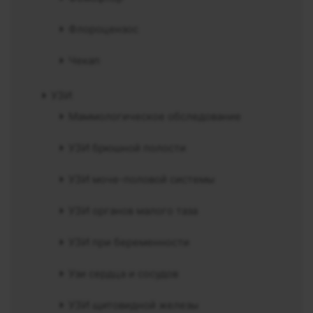
Флороцензос
Чекап
УЗИ
Маммологическое обследование
УЗИ брюшной полости
УЗИ моче-половой системы
УЗИ органов малого таза
УЗИ при беременности
Узи сердца и сосудов
УЗИ щитовидной железы