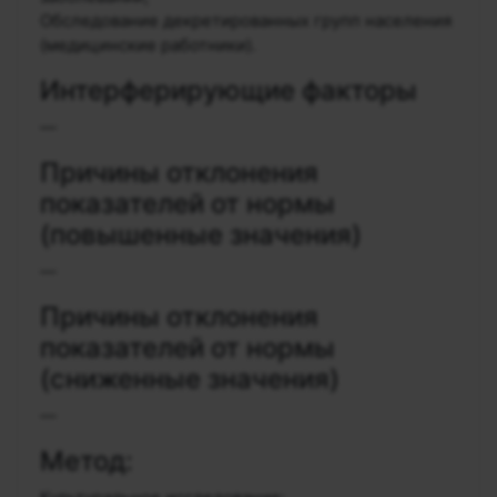
Обследование декретированных групп населения
(медицинские работники).
Интерферирующие факторы
—
Причины отклонения
показателей от нормы
(повышенные значения)
—
Причины отклонения
показателей от нормы
(сниженные значения)
—
Метод: