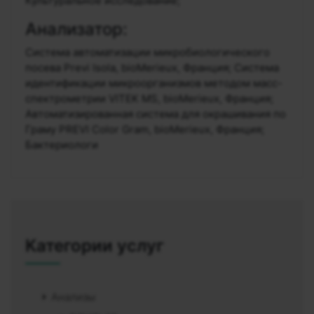
Культуральное исследование;
Анализатор:
Система автоматизации микробиологического
посева Previ Isola, bioMerieux, Франция; Система
идентификации микроорганизмов методом масс-
спектрометрии VITEK MS, bioMerieux, Франция;
Автоматизированная система для окрашивания по
Граму PREVI Color Gram, bioMerieux, Франция;
Бактериологи
Категории услуг
Анализы