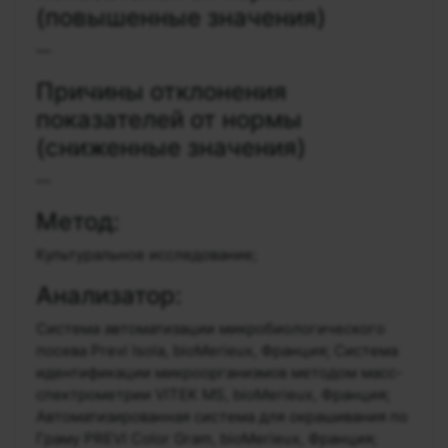
(повышенные значения)
—
Причины отклонения
показателей от нормы
(сниженные значения)
—
Метод:
Культуральное исследование;
Анализатор:
Система автоматизации микробиологического
посева Previ Isola, bioMerieux, Франция; Система
идентификации микроорганизмов методом масс-
спектрометрии VITEK MS, bioMerieux, Франция;
Автоматизированная система для окрашивания по
Граму PREVI Color Gram, bioMerieux, Франция;