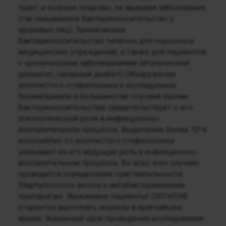
тракт и кожные покровы, не вызывая заболевания
(так называемое бактерионосительство у
здоровых лиц). Хроническое
бактерионосительство типично для персонала
медицинских учреждений, а также для пациентов
с хроническими заболеваниями (атопический
дерматит, сахарный диабет) Обнаружение
золотистого стафилококка в исследуемом
биоматериале в большинстве случаев (кроме
бактерионосительства) свидетельствует о его
этиологической роли в инфекционно-
воспалительном процессе. Выделение более 10^4
колоний/мл (г) золотистого стафилококка
указывает на его ведущую роль в инфекционно-
воспалительном процессе. Во всех этих случаях
проводится определение чувствительности
Staphylococcus aureus к антибактериальным
препаратам. Уважаемые пациенты! СИТИЛАБ
старается выполнять анализы в кратчайшее
время. Указанный срок проведения исследования