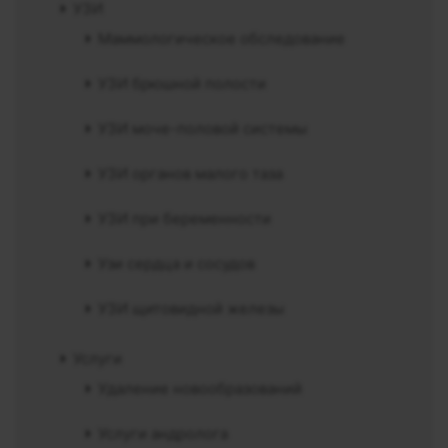
УЗИ
Маммологическое обследование
УЗИ брюшной полости
УЗИ моче-половой системы
УЗИ органов малого таза
УЗИ при беременности
Узи сердца и сосудов
УЗИ щитовидной железы
Услуги
Удаление новообразований
Услуги андролога