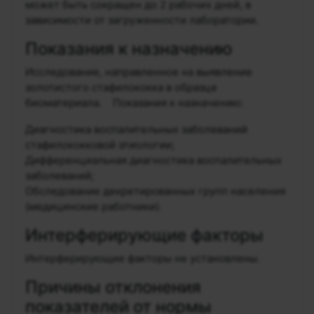
может быть сокращен до 2 рабочих дней, в
зависимости от загруженности лаборатории.
Показания к назначению
Исследование, направленное на выявление
золотистого стафилококка в образце
биоматериала. Показания к назначению:
Диагностика воспалительных заболеваний
стафилококковой этиологии;
Дифференциальная диагностика воспалительных
заболеваний;
Обследование декретированных групп населения
(медицинские работники).
Интерферирующие факторы
Интерферирующие факторы не установлены.
Причины отклонения
показателей от нормы