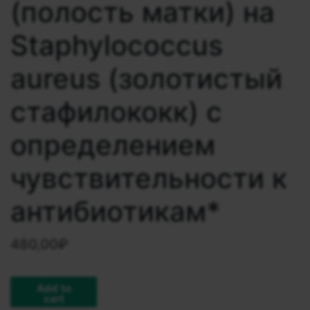
(полость матки) на
Staphylocосcus
aureus (золотистый
стафилококк) с
определением
чувcтвительности к
антибиотикам*
480,00
₽
Add to
cart