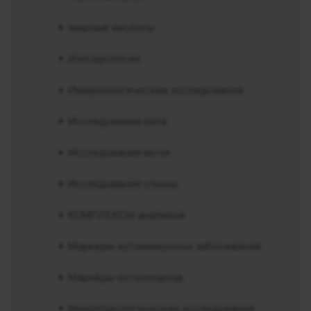
жирные кислоты
Изосерология
Иммунологические исследования
Исследования кала
Исследования мочи
Исследования слюны
КОМПЛЕКСЫ анализов
Маркеры аутоиммунных заболеваний
Маркёры остеопороза
Микробиологические исследования