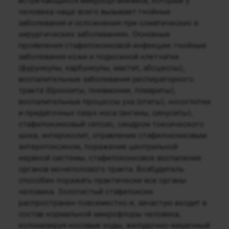
встречающихся микроорганизмов, который у
человека чаще всего вызывает гнойные
заболевания и осложнения при соматических и
хирургических заболеваниях. Основные
проявления стафилококковой инфекции: гнойные
заболевания кожи и подкожной клетчатки
(фурункулы, карбункулы, мастит, абсцессы),
воспалительные заболевания респираторного
тракта (бронхиты, пневмонии, плевриты),
воспалительные процессы уха (отиты), носоглотки
и придаточных пазух носа (ангины, синуситы),
стафилококковый сепсис, синдром токсического
шока, энтероколит, отравление стафилококковым
энтеротоксином, поражение центральной
нервной системы, стафилококковое воспаление
органов мочеполового тракта. Возбудитель
способен поражать практически все органы
человека. Золотистый стафилококк
распространен повсеместно и, зачастую входит в
состав нормальной микрофлоры человека,
колонизируя носовые ходы, желудочно-кишечный