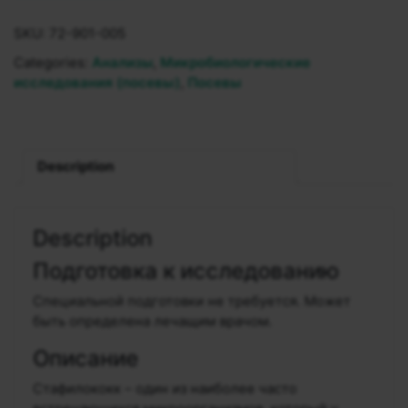
SKU:
72-901-005
Categories:
Анализы
,
Микробиологические
исследования (посевы)
,
Посевы
Description
Description
Подготовка к исследованию
Специальной подготовки не требуется. Может
быть определена лечащим врачом.
Описание
Стафилококк – один из наиболее часто