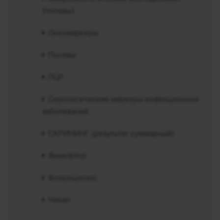
(посевы)
Онкомаркеры
Посевы
ПЦР
Серологические маркеры инфекционных
заболеваний
СКРИНИНГ (результат суммарный)
Фемофлор
Флороцензос
Чекап