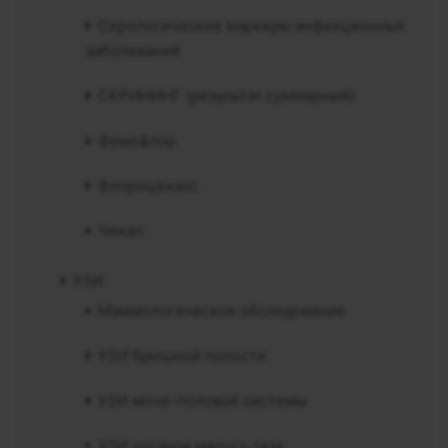
Серологические маркеры инфекционных
заболеваний
СКРИНИНГ (результат суммарный)
Фемофлор
Флороцензос
Чекап
УЗИ
Маммологическое обследование
УЗИ брюшной полости
УЗИ моче-половой системы
УЗИ органов малого таза