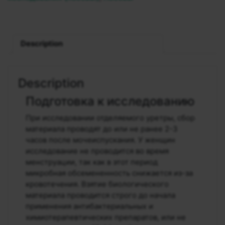
Description
Description
Подготовка к исследованию
При исследовании отделяемого уретры, сбор
материала проводят до или не ранее 2-3
часов после мочеиспускания. У женщин
исследование не проводится во время
менструации, так как в этот период
микробная обсемененность снижается из-за
кровотечения. Взятие биологического
материала проводится строго до начала
применения антибактериальных и
химиотерапевтических препаратов, или не