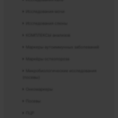
Исследования мочи
Исследования слюны
КОМПЛЕКСЫ анализов
Маркеры аутоиммунных заболеваний
Маркёры остеопороза
Микробиологические исследования
(посевы)
Онкомаркеры
Посевы
ПЦР