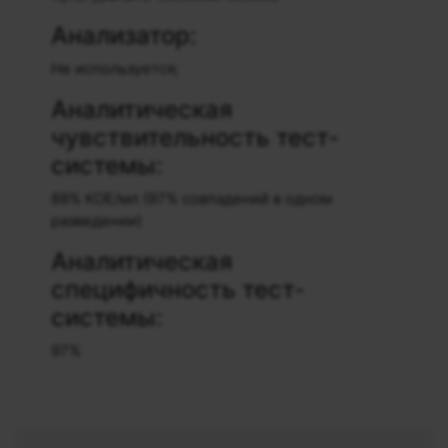
Анализатор:
Не используется;
Аналитическая
чувствительность тест-
системы:
88% КОЕ/мл (97% совпадений в одном
разведении)
Аналитическая
специфичность тест-
системы:
97%