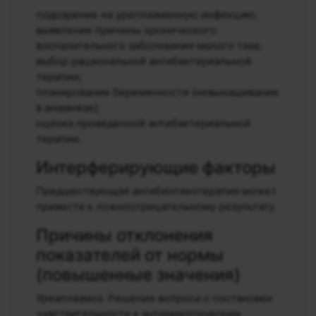
подозрение на уреплазменную инфекцию;
выявление причины хронического
воспалительного заболевания малого таза;
выбор рациональной антибактериальной
терапии;
планирование беременности (невынашивание
в анамнезе);
оценка проведенной антибактериальной
терапии.
Интерферирующие факторы
Предшествующая антибиотикотерапия может
привести к ложноотрицательному результату.
Причины отклонения
показателей от нормы
(повышенные значения)
Уреаплазмоз. Решение вопроса о постановки
чувствительности к антимикотическим