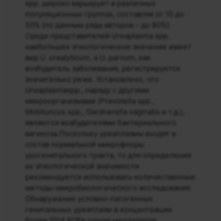
spp. широко варьирует в различных
популяционных группах, составляя от 10 до
50% (по данным ряда авторов – до 80%).
Среди представителей Ureaplasma spp.
наибольшее этиологическое значение имеет
вид U. urealyticum, а U. parvum, как
возбудитель заболевания, регистрируется
значительно реже. Установлено, что
Ureaplasmaspp., наряду с другими
микроорганизмами (Prevotella spр.,
Mobiluncus spр., Gardnerella vaginalis и т.д.),
являются возбудителями бактериального
вагиноза.Поскольку уреаплазмы входят в
состав нормальной микрофлоры
урогенитального тракта, то для определения
их этиологической значимости
рекомендуется использовать количественные
методы микробиологического исследования.
Обнаружение условно-патогенных
генитальных уреаплазм в концентрации
более 10^4 КОЕв одном миллилитре