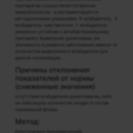
препаратам осуществляется врачом
микробиологом и регламентируется
методическими указаниями. R-возбудитель, S
возбудитель чувствителен I- возбудитель
умеренно устойчив к антибактериальному
препарату. Выявление уреаплазмы, ее
значимость в развитии заболевания зависит от
количества выделенного возбудителя для
данной локализации.
Причины отклонения
показателей от нормы
(сниженные значения)
отсутствие возбудителя уреаплазмоза, либо
ее небольшое количество входит в состав
нормальной флоры
Метод:
Культурально-биохимический;