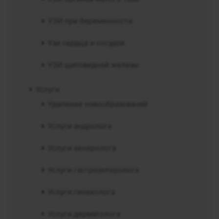
УЗИ при беременности
Узи сердца и сосудов
УЗИ щитовидной железы
Услуги
Удаление новообразований
Услуги андролога
Услуги венеролога
Услуги гастроэнтеролога
Услуги гинеколога
Услуги дерматолога