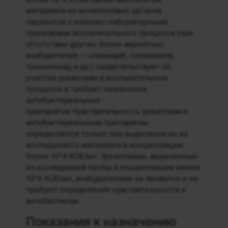
материала из мочеполовых органов
пациентов с клинико-лабораторными
признаками воспалительного процесса (при
отсутствии других, более вероятных
возбудителей — хламидий, гонококков,
трихомонад и др.) свидетельствует об
участии уреаплазм в воспалительном
процессе и требует назначения
антибактериальных
препаратов.Чувствительность уреаплазм к
антибактериальным препаратам
определяется только при выделении их из
исследуемого материала в концентрации
более 10^4 КОЕ/мл. Уреаплазмы, выделенные
из исследуемой пробы в концентрации менее
10^4 КОЕ/мл, возбудителями не являются и не
требуют определения чувствительности к
антибиотикам.
Показания к назначению