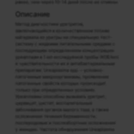
ранее, чем через 10-14 дней после их отмены.
Описание
Метод диагностики уретритов,
заключающийся в количественном посеве
материала из уретры на специальную тест-
систему с жидкими питательными средами с
последующим определением концентрации
уреаплазм в 1 мл исследуемой пробы (КОЕ/мл)
и чувствительности их к антибактериальным
препаратам. Ureaplasma spp. – условно-
патогенные микроорганизмы, проявление
патогенных свойств которых происходит
только при определенных условиях.
Уреаплазмы способны вызывать уретрит,
цервицит, цистит, воспалительные
заболевания органов малого таза, а также
осложнения течения беременности,
послеродовые и послеабортные осложнения
у женщин. Частота обнаружения Ureaplasma