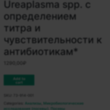
Ureaplasma spp. с
определением
титра и
чувствительности к
антибиотикам*
1290,00
₽
Add to
cart
SKU:
73-914-001
Categories:
Анализы
,
Микробиологические
исследования (посевы)
,
Посевы