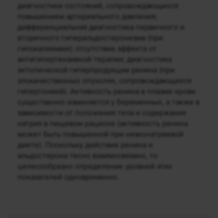
диагностики состояний, сопровождающихся
повышением артериального давления;
дифференциальная диагностика первичного и
вторичного гиперальдостеронизма (при
гипокалиемии); отсутствие эффекта от
антигипертензивной терапии; диагностика
эктопической гиперпродукции ренина (при
злокачественных опухолях, сопровождающихся
гипертонией). Активность ренина в плазме крови
существенно изменяется у беременных, а также в
зависимости от положения тела и содержания
натрия в пищевом рационе (активность ренина
может быть повышенной при низконатриевой
диете). Поскольку действие ренина и
альдостерона тесно взаимосвязано, то
целесообразно определение уровней этих
показателей одновременно.