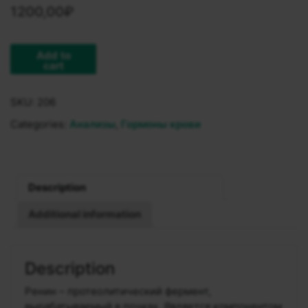
1200,00
₽
Add to
cart
SKU:
206
Categories:
Анализы
,
Гормоны крови
Description
Additional information
Description
Ренин – протеолитический фермент,
вырабатываемый в почках. Является компонентом