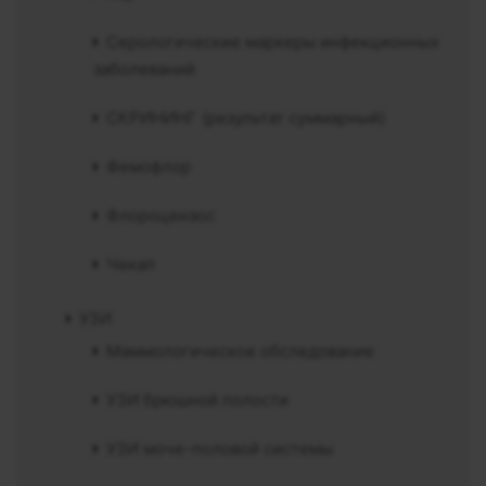
Серологические маркеры инфекционных
заболеваний
СКРИНИНГ (результат суммарный)
Фемофлор
Флороцензос
Чекап
УЗИ
Маммологическое обследование
УЗИ брюшной полости
УЗИ моче-половой системы