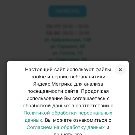
НАПИСАТЬ
ПН-ПТ
08:00 – 20:00
СБ-ВС
08:00 – 20:00
ул. Байкальская, 168
ул. Горького, 40
ул. Гоголя, 13
ул. Советская, 33
Настоящий сайт использует файлы
+7 3952 500-053
cookie и сервис веб-аналитики
Яндекс.Метрика для анализа
посещаемости сайта. Продолжая
+7 950 093-42-31
использование Вы соглашаетесь с
обработкой данных в соответствии с
+7 950 093-42-31
Политикой обработки персональных
данных
. Вы можете ознакомиться с
Согласием на обработку данных
и
принять его