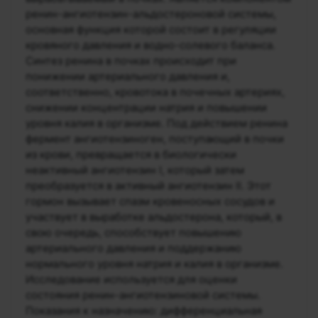
ренин-ангиотензин-альдостероновой системы,
основная функция которой состоит в регуляции
кровяного давления и водно-солевого баланса.
Синтез ренина в почках происходит при
понижении артериального давления и,
соответственно, кровотока в почечных артериях,
снижении концентрации натрия и повышении
уровня калия в организме. Под действием ренина
фермент ангиотензиноген, поступающий в почки
из крови, превращается в биологически
неактивный ангиотензин I, который затем
преобразуется в активный ангиотензин II. Этот
гормон вызывает спазм кровеносных сосудов и
участвует в выработке альдостерона, который, в
свою очередь, способствует повышению
артериального давления и поддержанию
нормального уровня натрия и калия в организме.
Исследование используется для оценки
состояния ренин-ангиотензиновой системы.
Показания к назначению: дифференциальная