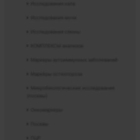
Исследования кала
Исследования мочи
Исследования слюны
КОМПЛЕКСЫ анализов
Маркеры аутоиммунных заболеваний
Маркёры остеопороза
Микробиологические исследования
(посевы)
Онкомаркеры
Посевы
ПЦР