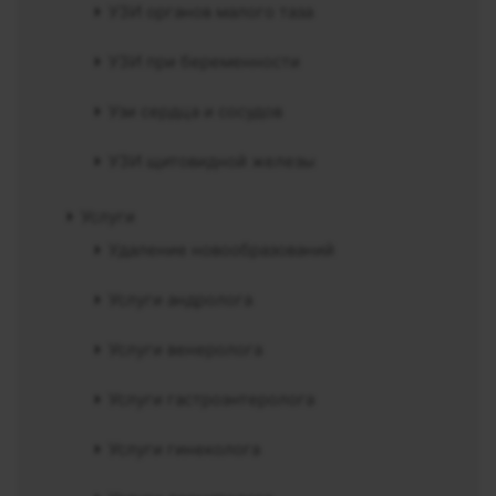
УЗИ органов малого таза
УЗИ при беременности
Узи сердца и сосудов
УЗИ щитовидной железы
Услуги
Удаление новообразований
Услуги андролога
Услуги венеролога
Услуги гастроэнтеролога
Услуги гинеколога