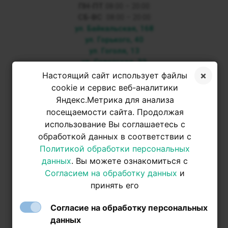
ПН-ПТ
08:00 – 20:00
СБ-ВС
08:00 – 20:00
ул. Байкальская, 168
ул. Горького, 40
ул. Гоголя, 13
ул. Советская, 33
Настоящий сайт использует файлы
+7 3952 500-053
cookie и сервис веб-аналитики
Яндекс.Метрика для анализа
посещаемости сайта. Продолжая
+7 950 093-42-31
использование Вы соглашаетесь с
обработкой данных в соответствии с
+7 950 093-42-31
Политикой обработки персональных
данных
. Вы можете ознакомиться с
Согласием на обработку данных
и
принять его
Согласие на обработку персональных
данных