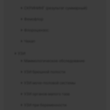
СКРИНИНГ (результат суммарный)
Фемофлор
Флороцензос
Чекап
УЗИ
Маммологическое обследование
УЗИ брюшной полости
УЗИ моче-половой системы
УЗИ органов малого таза
УЗИ при беременности