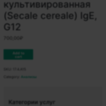
культивированная
(Secale cereale) IgE,
G12
700,00
₽
Add to
cart
SKU:
17.4.A15
Category:
Анализы
Категории услуг