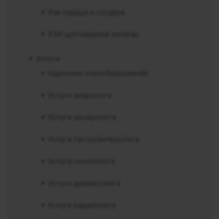
Узи сердца и сосудов
УЗИ щитовидной железы
Услуги
Удаление новообразований
Услуги андролога
Услуги венеролога
Услуги гастроэнтеролога
Услуги гинеколога
Услуги дерматолога
Услуги кардиолога