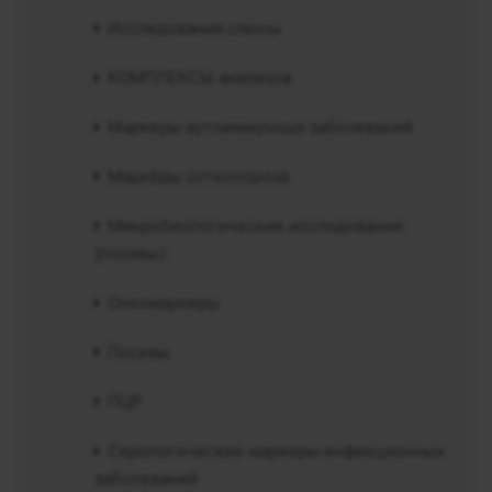
Исследования слюны
КОМПЛЕКСЫ анализов
Маркеры аутоиммунных заболеваний
Маркёры остеопороза
Микробиологические исследования
(посевы)
Онкомаркеры
Посевы
ПЦР
Серологические маркеры инфекционных
заболеваний