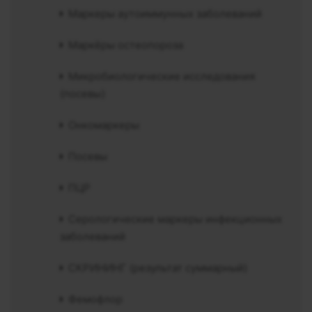
Маркеры аутоиммунных заболеваний
Маркёры остеопороза
Микробиологические исследования
(посевы)
Онкомаркеры
Посевы
ПЦР
Серологические маркеры инфекционных
заболеваний
СКРИНИНГ (результат суммарный)
Фемофлор