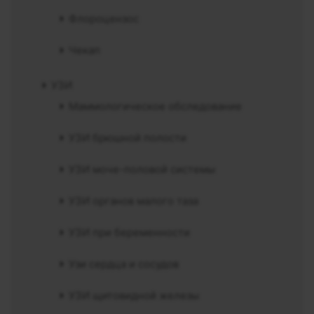
Флороцензос
Чекап
УЗИ
Маммологическое обследование
УЗИ брюшной полости
УЗИ моче-половой системы
УЗИ органов малого таза
УЗИ при беременности
Узи сердца и сосудов
УЗИ щитовидной железы