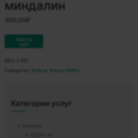
миндалин
900,00
₽
Add to
cart
SKU:
1-201
Categories:
Услуги
,
Услуги ЛОРа
Категории услуг
Анализы
COVID-19