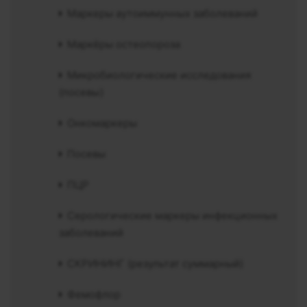
Маркеры аутоиммунных заболеваний
Маркёры остеопороза
Микробиологические исследования
(посевы)
Онкомаркеры
Посевы
ПЦР
Серологические маркеры инфекционных
заболеваний
СКРИНИНГ (результат суммарный)
Фемофлор