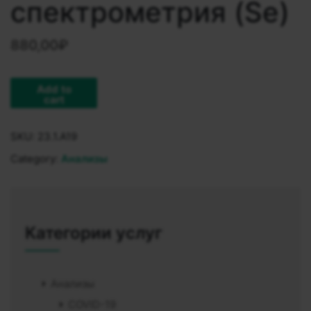
спектрометрия (Se)
880,00
₽
Add to
cart
SKU:
23.1.A19
Category:
Анализы
Категории услуг
Анализы
COVID-19