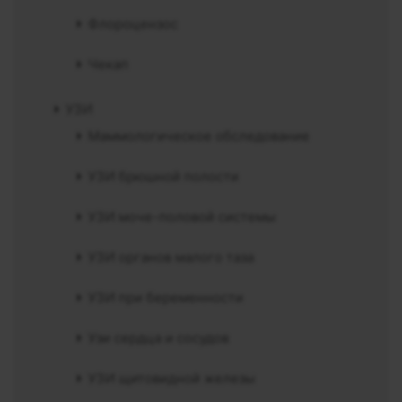
Флороцензос
Чекап
УЗИ
Маммологическое обследование
УЗИ брюшной полости
УЗИ моче-половой системы
УЗИ органов малого таза
УЗИ при беременности
Узи сердца и сосудов
УЗИ щитовидной железы