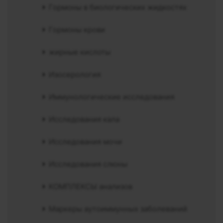
Гормоны в биологических жидкостях
Гормоны крови
жирные кислоты
Изосерология
Иммунологические исследования
Исследования кала
Исследования мочи
Исследования слюны
КОМПЛЕКСЫ анализов
Маркеры аутоиммунных заболеваний