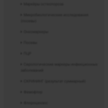
Маркёры остеопороза
Микробиологические исследования
(посевы)
Онкомаркеры
Посевы
ПЦР
Серологические маркеры инфекционных
заболеваний
СКРИНИНГ (результат суммарный)
Фемофлор
Флороцензос