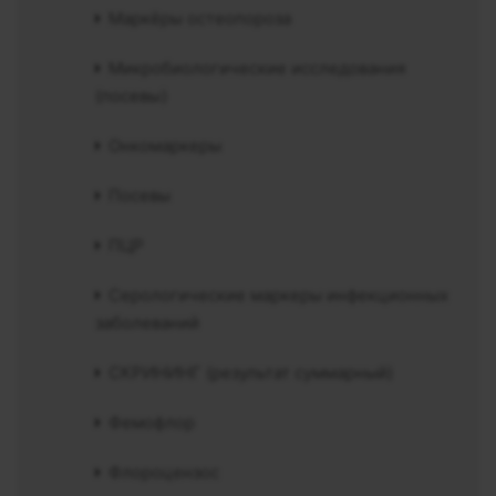
Маркёры остеопороза
Микробиологические исследования
(посевы)
Онкомаркеры
Посевы
ПЦР
Серологические маркеры инфекционных
заболеваний
СКРИНИНГ (результат суммарный)
Фемофлор
Флороцензос