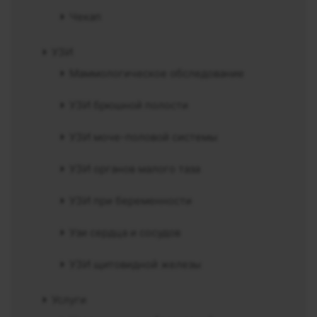
Чекап
УЗИ
Маммологическое обследование
УЗИ брюшной полости
УЗИ моче-половой системы
УЗИ органов малого таза
УЗИ при беременности
Узи сердца и сосудов
УЗИ щитовидной железы
Услуги