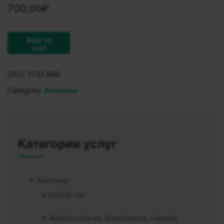
700,00
₽
Add to
cart
SKU:
17.57.A66
Category:
Анализы
Категории услуг
Анализы
COVID-19
Аллергология. Комплексы, панели,