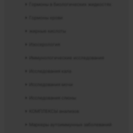
Гормоны в биологических жидкостях
Гормоны крови
жирные кислоты
Изосерология
Иммунологические исследования
Исследования кала
Исследования мочи
Исследования слюны
КОМПЛЕКСЫ анализов
Маркеры аутоиммунных заболеваний