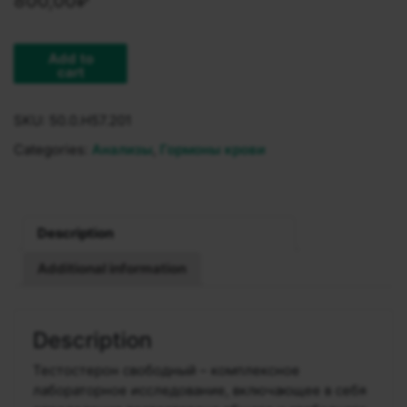
800,00
₽
Add to
cart
SKU:
50.0.H57.201
Categories:
Анализы
,
Гормоны крови
Description
Additional information
Description
Тестостерон свободный – комплексное
лабораторное исследование, включающее в себя