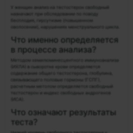
У женщин анализ на тестостерон свободный
назначают при обследовании по поводу
бесплодия, гирсутизме (повышенном
оволосении), нарушениях менструального цикла.
Что именно определяется
в процессе анализа?
Методом хемилюминесцентного иммуноанализа
(ИХЛА) в сыворотке крови определяется
содержание общего тестостерона, глобулина,
связывающего половые гормоны (ГСПГ),
расчетным метолом определяется свободный
тестостерон и индекс свободных андрогенов
(ИСА).
Что означают результаты
теста?
Низкий уровень свободного тестостерона у