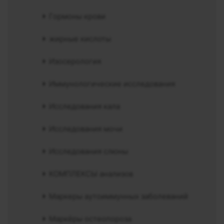
Гормоны крови
жирные кислоты
Изосерология
Иммунологические исследования
Исследования кала
Исследования мочи
Исследования слюны
КОМПЛЕКСЫ анализов
Маркеры аутоиммунных заболеваний
Маркёры остеопороза