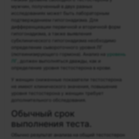
мужчин, полученный в двух разных
исследованиях может быть лабораторным
подтверждением гипогонадизма. Для
дифференциации первичной и вторичной форм
гипогонадизма, а также выявления
субклинического гипогонадизма необходимо
определение сывороточного уровня ЛГ
(лютеинизирующего гормона). Анализ на
уровень
ЛГ
, должен выполняться дважды, как и
определение уровня тестостерона в крови.
У женщин сниженные показатели тестостерона
не имеют клинического значения, повышение
уровня тестостерона у женщин требует
дополнительного обследования.
Обычный срок
выполнения теста.
Обычно результат анализа на общий тестостерон