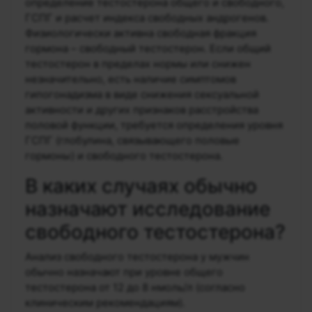
определение тестостерона общего и свободного,
ГСПГ и расчет индекса свободных андрогенов.
Физиологически активна свободная фракция
гормона – свободный тестостерон. Если общий
тестостерон в пределах нормы или снижен
незначительно, есть наличие симптомов
гипогонадизма в виде снижения сексуальной
активности и других признаков расстройства
половой функции, требуется определения уровня
ГСПГ (глобулина, связывающего половые
гормоны) и свободного тестостерона.
В каких случаях обычно
назначают исследование
свободного тестостерона?
Анализ свободного тестостерона у мужчин
обычно назначают при уровне общего
тестостерона от 12 до 8 нмоль/л (согласно
клиническим рекомендациям).