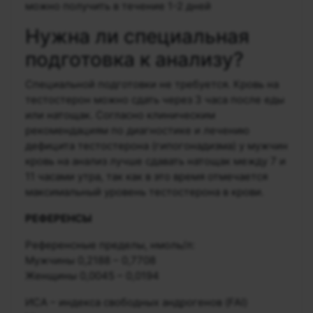
можно получить в течение 1-2 дней
Нужна ли специальная
подготовка к анализу?
Специальной подготовки не требуется. Кровь на
тестостерон можно сдать через 3 часа после еды
или натощак. Согласно клиническим
рекомендациям по диагностике и лечению
дефицита тестостерона (гипогонадизма) у мужчин
кровь на анализ лучше сдавать натощак между 7 и
11 часами утра, так как в это время отмечается
максимальный уровень тестостерона в крови.
РЕФЕРЕНСЫ
Референсные пределы, нмоль/л:
Мужчины 0,2188 – 0,7708
Женщины 0,0045 – 0,0194
ИСА – индекса свободных андрогенов (FAI)