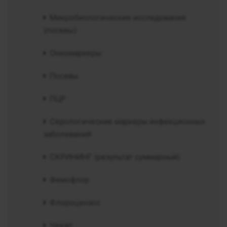
Микробиологические исследования
(посевы)
Онкомаркеры
Посевы
ПЦР
Серологические маркеры инфекционных
заболеваний
СКРИНИНГ (результат суммарный)
Фемофлор
Флороцензос
Чекап