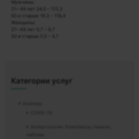
Мужчины:
21– 49 лет 24,5 – 113,3
50 и старше 19,3 – 118,4
Женщины:
21– 49 лет 0,7 – 8,7
50 и старше 0,5 – 4,7
Категории услуг
Анализы
COVID-19
Аллергология. Комплексы, панели,
наборы.