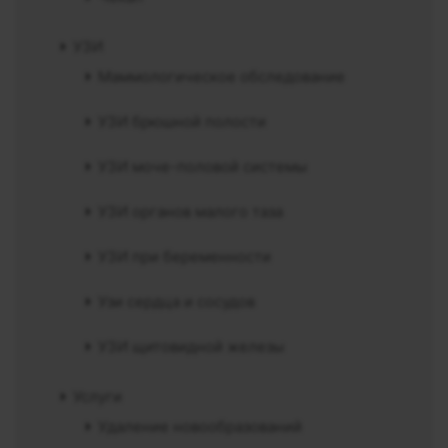
УЗИ
Маммологическое обследование
УЗИ брюшной полости
УЗИ моче-половой системы
УЗИ органов малого таза
УЗИ при беременности
Узи сердца и сосудов
УЗИ щитовидной железы
Услуги
Удаление новообразований