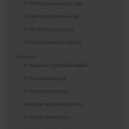
УЗИ органов малого таза
УЗИ при беременности
Узи сердца и сосудов
УЗИ щитовидной железы
Услуги
Удаление новообразований
Услуги андролога
Услуги венеролога
Услуги гастроэнтеролога
Услуги гинеколога