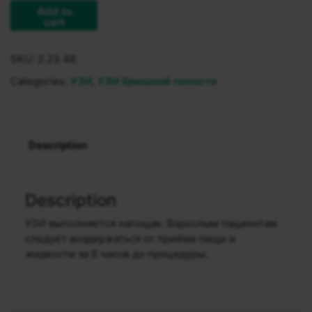
Add to
cart
SKU:
2.23.48
Categories:
УЗИ
,
УЗИ брюшной полости
Description
Description
УЗИ выполняется натощак. Взрослым пациентам
следует воздержаться от приёма пищи и
жидкости за 8 часов до процедуры.