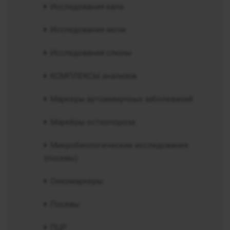
Исследования кала
Исследования мочи
Исследования слюны
КОМПЛЕКСЫ анализов
Маркеры аутоиммунных заболеваний
Маркёры остеопороза
Микробиологические исследования
(посевы)
Онкомаркеры
Посевы
ПЦР