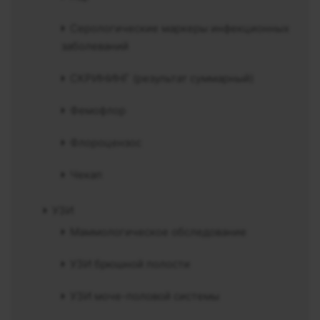
Серологические маркеры инфекционных
заболеваний
СКРИНИНГ (результат суммарный)
Фемофлор
Флороцензос
Чекап
УЗИ
Маммологическое обследование
УЗИ брюшной полости
УЗИ моче-половой системы