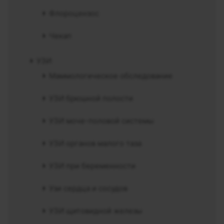
Флороцензос
Чекап
УЗИ
Маммологическое обследование
УЗИ брюшной полости
УЗИ моче-половой системы
УЗИ органов малого таза
УЗИ при беременности
Узи сердца и сосудов
УЗИ щитовидной железы