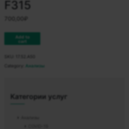
F315
700,00
₽
Add to
cart
SKU:
17.52.A50
Category:
Анализы
Категории услуг
Анализы
COVID-19