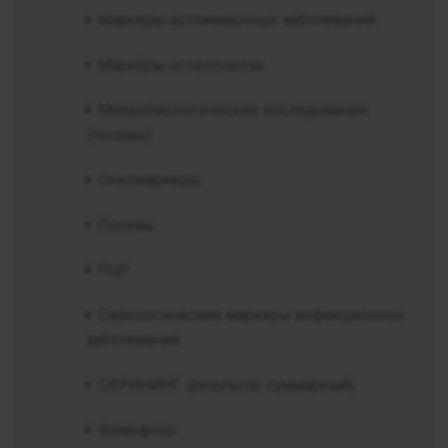
Маркеры аутоиммунных заболеваний
Маркёры остеопороза
Микробиологические исследования
(посевы)
Онкомаркеры
Посевы
ПЦР
Серологические маркеры инфекционных
заболеваний
СКРИНИНГ (результат суммарный)
Фемофлор