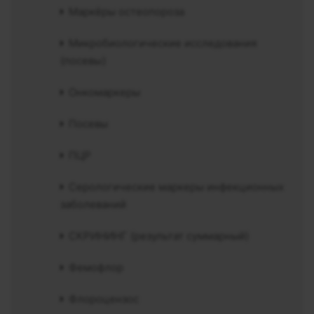
Маркёры остеопороза
Микробиологические исследования
(посевы)
Онкомаркеры
Посевы
ПЦР
Серологические маркеры инфекционных
заболеваний
СКРИНИНГ (результат суммарный)
Фемофлор
Флороцензос