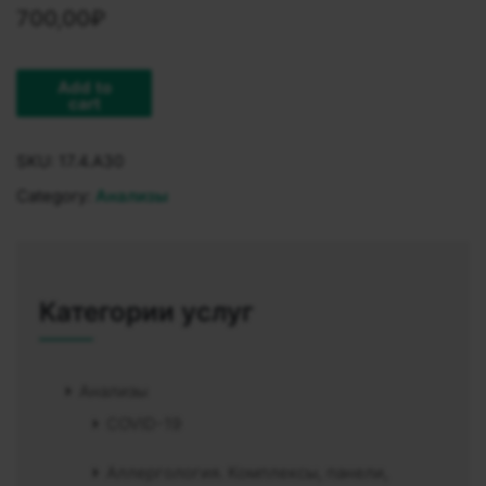
700,00
₽
Add to
cart
SKU:
17.4.A30
Category:
Анализы
Категории услуг
Анализы
COVID-19
Аллергология. Комплексы, панели,