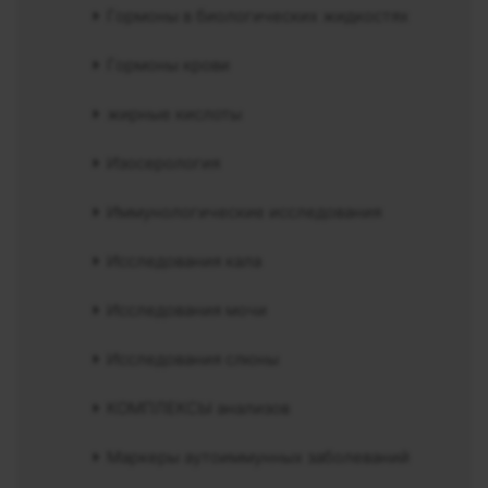
Гормоны в биологических жидкостях
Гормоны крови
жирные кислоты
Изосерология
Иммунологические исследования
Исследования кала
Исследования мочи
Исследования слюны
КОМПЛЕКСЫ анализов
Маркеры аутоиммунных заболеваний