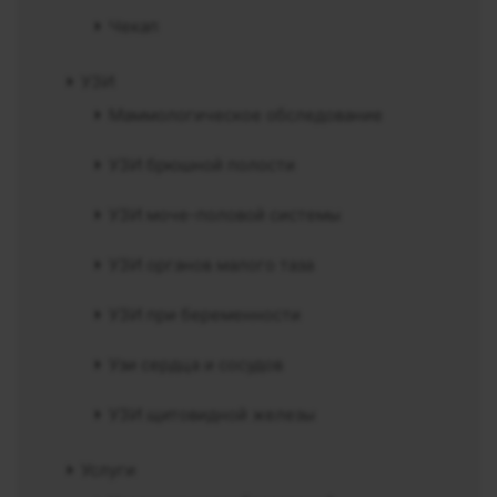
Чекап
УЗИ
Маммологическое обследование
УЗИ брюшной полости
УЗИ моче-половой системы
УЗИ органов малого таза
УЗИ при беременности
Узи сердца и сосудов
УЗИ щитовидной железы
Услуги