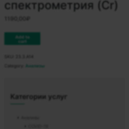
спектрометрия (Cr)
1190,00
₽
Add to
cart
SKU:
23.3.A14
Category:
Анализы
Категории услуг
Анализы
COVID-19