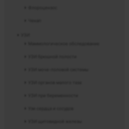
Флороцензос
Чекап
УЗИ
Маммологическое обследование
УЗИ брюшной полости
УЗИ моче-половой системы
УЗИ органов малого таза
УЗИ при беременности
Узи сердца и сосудов
УЗИ щитовидной железы