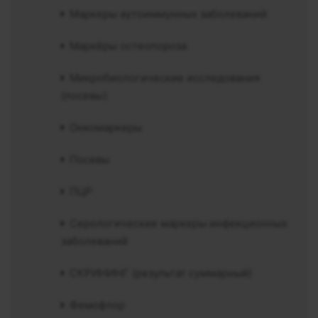
Маркеры аутоиммунных заболеваний
Маркёры остеопороза
Микробиологические исследования
(посевы)
Онкомаркеры
Посевы
ПЦР
Серологические маркеры инфекционных
заболеваний
СКРИНИНГ (результат суммарный)
Фемофлор