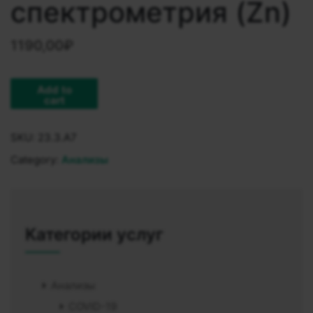
спектрометрия (Zn)
1190,00
₽
Add to
cart
SKU:
23.3.A7
Category:
Анализы
Категории услуг
Анализы
COVID-19