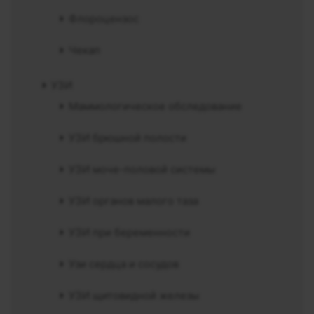
Флороцензос
Чекап
УЗИ
Маммологическое обследование
УЗИ брюшной полости
УЗИ моче-половой системы
УЗИ органов малого таза
УЗИ при беременности
Узи сердца и сосудов
УЗИ щитовидной железы