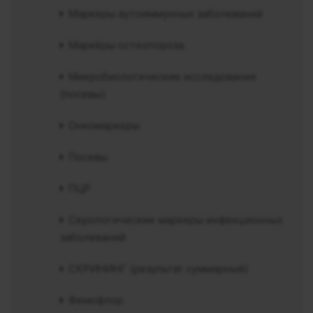
Маркеры аутоиммунных заболеваний
Маркёры остеопороза
Микробиологические исследования
(посевы)
Онкомаркеры
Посевы
ПЦР
Серологические маркеры инфекционных
заболеваний
СКРИНИНГ (результат суммарный)
Фемофлор