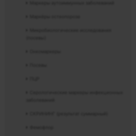
Маркеры аутоиммунных заболеваний
Маркёры остеопороза
Микробиологические исследования
(посевы)
Онкомаркеры
Посевы
ПЦР
Серологические маркеры инфекционных
заболеваний
СКРИНИНГ (результат суммарный)
Фемофлор