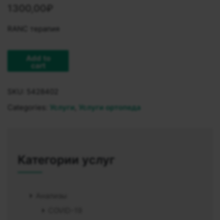
1300,00
₽
RANC терапия
Add to
cart
SKU:
5428402
Categories:
Услуги
,
Услуги ортопеда
Категории услуг
Анализы
COVID-19