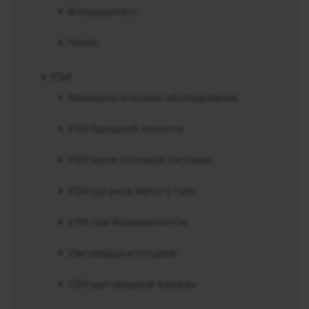
Флороцензос
Чекап
УЗИ
Маммологическое обследование
УЗИ брюшной полости
УЗИ моче-половой системы
УЗИ органов малого таза
УЗИ при беременности
Узи сердца и сосудов
УЗИ щитовидной железы