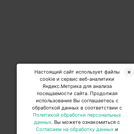
Настоящий сайт использует файлы
cookie и сервис веб-аналитики
Яндекс.Метрика для анализа
посещаемости сайта. Продолжая
использование Вы соглашаетесь с
обработкой данных в соответствии с
Политикой обработки персональных
данных
. Вы можете ознакомиться с
Согласием на обработку данных
и