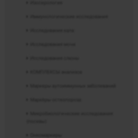
Изосерология
Иммунологические исследования
Исследования кала
Исследования мочи
Исследования слюны
КОМПЛЕКСЫ анализов
Маркеры аутоиммунных заболеваний
Маркёры остеопороза
Микробиологические исследования
(посевы)
Онкомаркеры