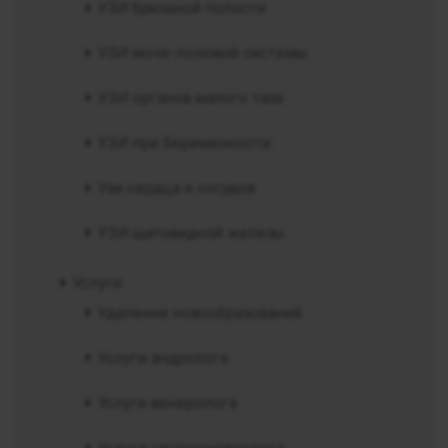
УЗИ брюшной полости
УЗИ моче-половой системы
УЗИ органов малого таза
УЗИ при беременности
Узи сердца и сосудов
УЗИ щитовидной железы
Услуги
Удаление новообразований
Услуги андролога
Услуги венеролога
Услуги гастроэнтеролога