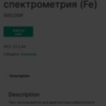
спектрометрия (Fe)
880,00
₽
Add to
cart
SKU:
23.2.A4
Category:
Анализы
Description
Description
Тест используется для диагностики избыточного