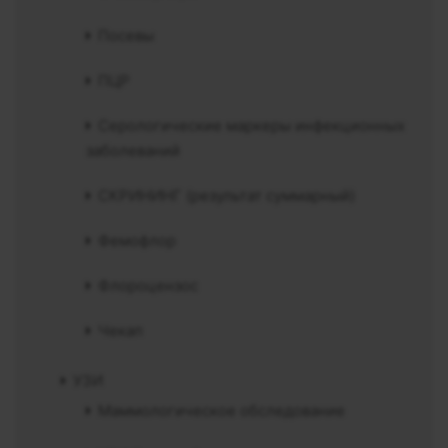
Посевы
ПЦР
Серологические маркеры инфекционных
заболеваний
СКРИНИНГ (результат суммарный)
Фемофлор
Флороцензос
Чекап
УЗИ
Маммологическое обследование