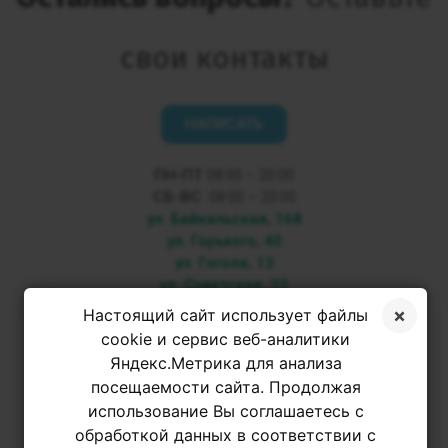
свои контакты
НАПИСАТЬ
ПН-ПТ
08:00 – 20:00
СБ-ВС
08:00 – 20:00
ул. Байкальская, 168
ул. Горького, 40
ул. Гоголя, 13
ул. Советская, 33
Настоящий сайт использует файлы
+7 3952 500-053
cookie и сервис веб-аналитики
Яндекс.Метрика для анализа
посещаемости сайта. Продолжая
+7 950 093-42-31
использование Вы соглашаетесь с
обработкой данных в соответствии с