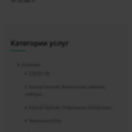
15-35 мкг/г
Категории услуг
Анализы
COVID-19
Аллергология. Комплексы, панели,
наборы.
Аллергология. Отдельные аллергены
Аминокислоты