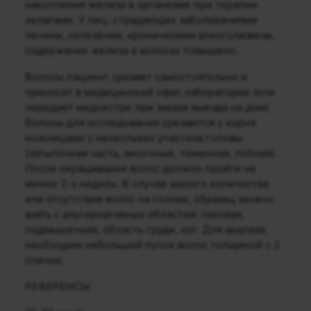
накопления железа в организме при терапии
хелатами. У лиц, страдающих заболеваниями
печени, селезёнки, хроническим алкоголизмом,
содержание железа в волосах повышено.
Волосы пациент срезает самостоятельно и
приносит в медицинский офис лаборатории (или
передает медсестре при заказе выезда на дом).
Волосы для исследования срезаются у корня
ножницами с нескольких участков головы
(затылочная часть, височные, теменная, лобная).
После окрашивания волос должно пройти не
менее 2-х недель. В случае малого количества
или отсутствия волос на голове, образец можно
взять с альтернативных областей: паховая,
подмышечная, область груди, ног. Для анализа
необходим небольшой пучок волос толщиной с 2
спички.
РЕФЕРЕНСЫ