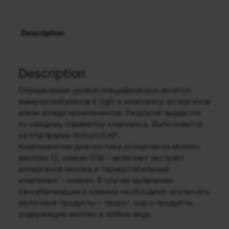
Description
Description
Определение уровня специфических антител
иммуноглобулинов Е (IgE) к комплексу аллергенов
и/или аллергокомпонентов. Результат выдается
по каждому параметру комплекса. Выполняется
на платформе ImmunoCAP.
Компонентная диагностика аллергии на молоко
(молоко f2, казеин f78) – включает экстракт
аллергенов молока и термостабильный
компонент – казеин. В случае выявления
сенсибилизации к казеину необходимо исключать
молочные продукты – творог, сыр и продукты,
содержащие молоко в любом виде