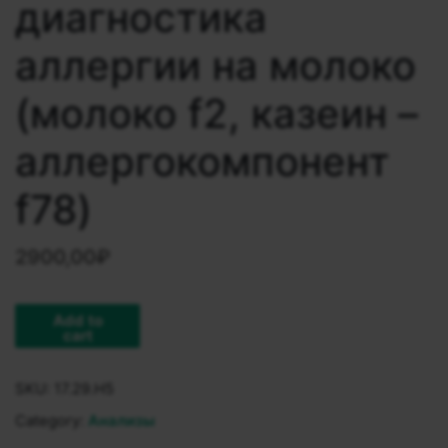
диагностика
аллергии на молоко
(молоко f2, казеин –
аллергокомпонент
f78)
2900,00
₽
Add to
cart
SKU:
17.29.H5
Category:
Анализы