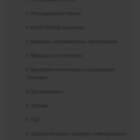
Исследования слюны
КОМПЛЕКСЫ анализов
Маркеры аутоиммунных заболеваний
Маркёры остеопороза
Микробиологические исследования
(посевы)
Онкомаркеры
Посевы
ПЦР
Серологические маркеры инфекционных