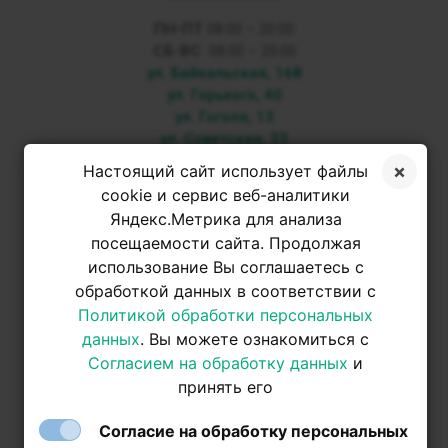
ПН-ПТ
08:00 – 20:00
СБ-ВС
08:00 – 20:00
ул. Байкальская, 168
ул. Горького, 40
ул. Гоголя, 13
ул. Советская, 33
Настоящий сайт использует файлы
+7 3952 500-053
cookie и сервис веб-аналитики
Яндекс.Метрика для анализа
посещаемости сайта. Продолжая
+7 950 093-42-31
использование Вы соглашаетесь с
обработкой данных в соответствии с
+7 950 093-42-31
Политикой обработки персональных
данных
. Вы можете ознакомиться с
Согласием на обработку данных
и
принять его
Согласие на обработку персональных