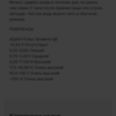
Можно сдавать кровь в течение дня, не ранее,
чем через 3 часа после приема пищи или утром
натощак. Чистую воду можно пить в обычном
режиме.
РЕФЕРЕНСЫ
кЕдА/л Класс Уровень IgE
<0,35 0 Отсутствует
0,35-0,69 I Низкий
0,70-3,49 II Средний
3,50-17,49 III Высокий
17,5-49,99 IV Очень высокий
50,0-100 V Очень высокий
>100 VI Очень высокий