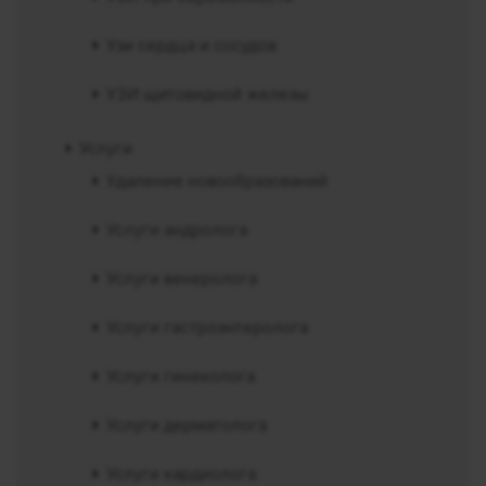
Узи сердца и сосудов
УЗИ щитовидной железы
Услуги
Удаление новообразований
Услуги андролога
Услуги венеролога
Услуги гастроэнтеролога
Услуги гинеколога
Услуги дерматолога
Услуги кардиолога