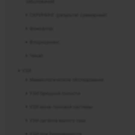
заболеваний
СКРИНИНГ (результат суммарный)
Фемофлор
Флороцензос
Чекап
УЗИ
Маммологическое обследование
УЗИ брюшной полости
УЗИ моче-половой системы
УЗИ органов малого таза
УЗИ при беременности