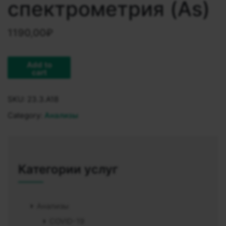
спектрометрия (As)
1190,00
₽
Add to
cart
SKU:
23.3.A18
Category:
Анализы
Категории услуг
Анализы
COVID-19