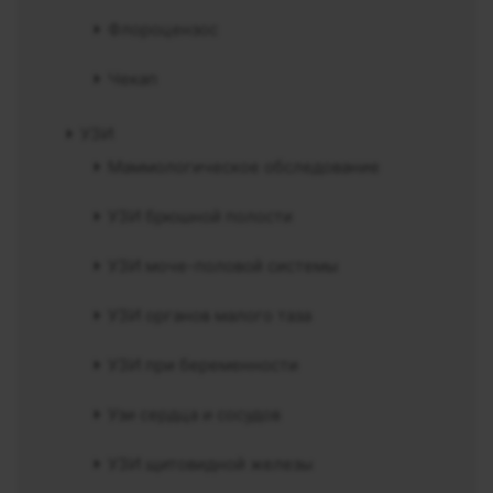
Флороцензос
Чекап
УЗИ
Маммологическое обследование
УЗИ брюшной полости
УЗИ моче-половой системы
УЗИ органов малого таза
УЗИ при беременности
Узи сердца и сосудов
УЗИ щитовидной железы