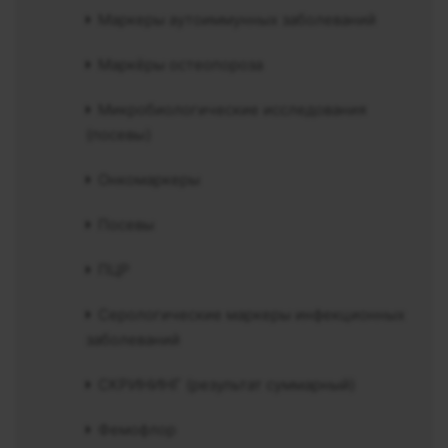
Маркеры аутоиммунных заболеваний
Маркёры остеопороза
Микробиологические исследования
(посевы)
Онкомаркеры
Посевы
ПЦР
Серологические маркеры инфекционных
заболеваний
СКРИНИНГ (результат суммарный)
Фемофлор