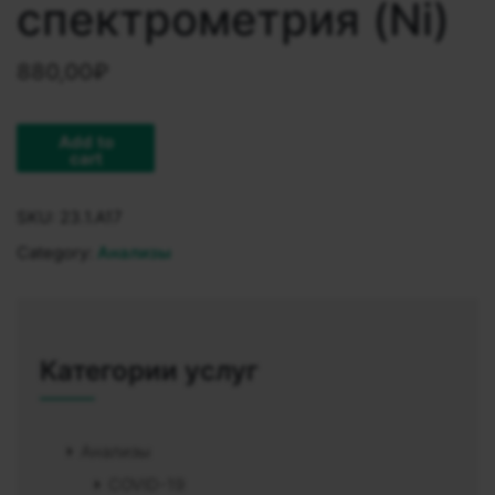
спектрометрия (Ni)
880,00
₽
Add to
cart
SKU:
23.1.A17
Category:
Анализы
Категории услуг
Анализы
COVID-19