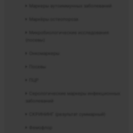
Маркеры аутоиммунных заболеваний
Маркёры остеопороза
Микробиологические исследования
(посевы)
Онкомаркеры
Посевы
ПЦР
Серологические маркеры инфекционных
заболеваний
СКРИНИНГ (результат суммарный)
Фемофлор