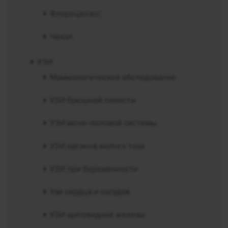
Флороцензос
Чекап
УЗИ
Маммологическое обследование
УЗИ брюшной полости
УЗИ моче-половой системы
УЗИ органов малого таза
УЗИ при беременности
Узи сердца и сосудов
УЗИ щитовидной железы