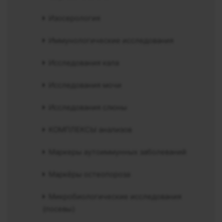
Изосерология
Иммунологические исследования
Исследования кала
Исследования мочи
Исследования слюны
КОМПЛЕКСЫ анализов
Маркеры аутоиммунных заболеваний
Маркёры остеопороза
Микробиологические исследования
(посевы)