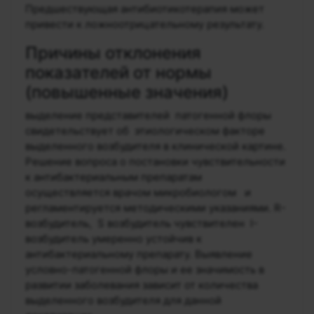
Предшествующая антибиотикотерапия может
привести к ложноотрицательному результату.
Причины отклонения
показателей от нормы
(повышенные значения)
выделение представителей патогенной флоры
свидетельствует об этиологическом факторе
выделенного возбудителя в клинической картине.
Решение вопроса о постановки чувствительности
к антибактериальным препаратам
осуществляется врачом микробиологом и
регламентируется методическими указаниями. R-
возбудитель, S возбудитель чувствителен I-
возбудитель умеренно устойчив к
антибактериальному препарату. Выявление
условно-патогенной флоры и ее значимость в
развитии заболевания зависит от количества
выделенного возбудителя для данной