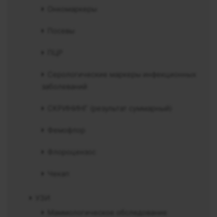
Онкомаркеры
Посевы
ПЦР
Серологические маркеры инфекционных
заболеваний
СКРИНИНГ (результат суммарный)
Фемофлор
Флороцензос
Чекап
УЗИ
Маммологическое обследование