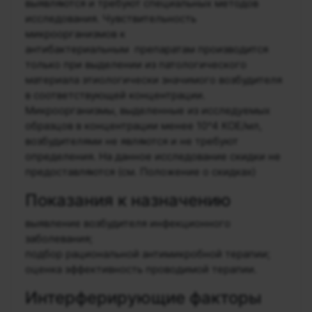
выявляются и требуют специальных методов
исследования. Чувствительность
микроорганизмов к
антибактериальным препаратам производится
только при выделении из патологического
материала этиологически значимого возбудителя
в соответствующей концентрации.
Микроорганизмы, выделенные из исследуемых
образцов в концентрации менее 10^4 КОЕ/мл,
возбудителями не являются и не требуют
определения. На данное исследование скидки не
предоставляются (см. Положение о скидках)
Показания к назначению
выявление возбудителя инфекционного
заболевания;
подбор рациональной антимикробной терапии;
оценка эффективность проводимой терапии.
Интерферирующие факторы