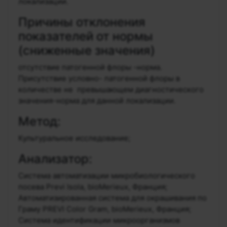
локализации.
Причины отклонения
показателей от нормы
(сниженные значения)
отсутствие патогенной флоры -норма.
Присутствие условно- патогенной флоры в
количестве не превышающем диагностического
значения-норма для данной локализации.
Метод:
Культуральное исследование;
Анализатор:
Система автоматизации микробиологического
посева Previ Isola, bioMerieux, Франция;
Автоматизированная система для окрашивания по
Граму PREVI Color Gram, bioMerieux, Франция;
Система идентификации микроорганизмов