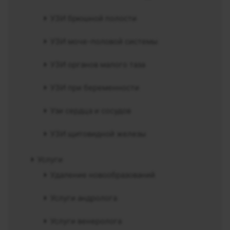
УЗИ брюшной полости
УЗИ моче-половой системы
УЗИ органов малого таза
УЗИ при беременности
Узи сердца и сосудов
УЗИ щитовидной железы
Услуги
Удаление новообразований
Услуги андролога
Услуги венеролога