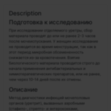
Description
Подготовка к исследованию
При исследовании отделяемого уретры, сбор
материала проводят до или не ранее 2-3 часов
после мочеиспускания. У женщин исследование
не проводится во время менструации, так как в
этот период микробная обсемененность
снижается из-за кровотечения. Взятие
биологического материала проводится строго до
начала применения антибактериальных и
химиотерапевтических препаратов, или не ранее,
чем через 10-14 дней после их отмены.
Описание
Метод диагностики инфекций мочеполовых
органов (уретрит), вызванных аэробными
(стафило-, стрепто- и энтерококками,