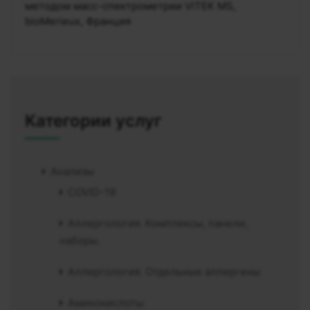
методом масс-спектрометрии VITEK MS,
bioMerieux, Франция
Категории услуг
Анализы
COVID-19
Аллергология. Комплексы, панели,
наборы.
Аллергология. Отдельные аллергены
Аминокислоты