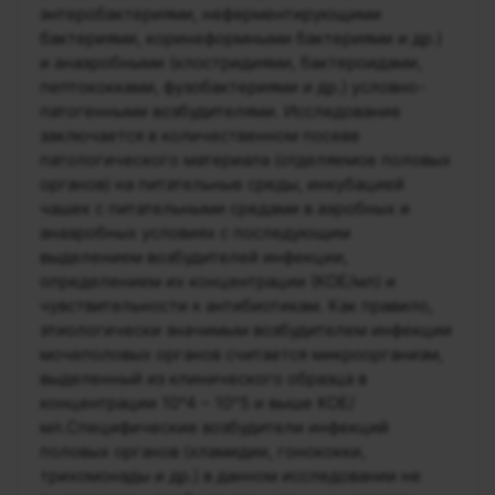
энтеробактериями, неферментирующими
бактериями, коринеформными бактериями и др.)
и анаэробными (клостридиями, бактероидами,
пептококками, фузобактериями и др.) условно-
патогенными возбудителями. Исследование
заключается в количественном посеве
патологического материала (отделяемое половых
органов) на питательные среды, инкубацией
чашек с питательными средами в аэробных и
анаэробных условиях с последующим
выделением возбудителей инфекции,
определением их концентрации (КОЕ/мл) и
чувствительности к антибиотикам. Как правило,
этиологически значимым возбудителем инфекции
мочеполовых органов считается микроорганизм,
выделенный из клинического образца в
концентрации 10^4 – 10^5 и выше КОЕ/
мл.Специфические возбудители инфекций
половых органов (хламидии, гонококки,
трихомонады и др.) в данном исследовании не