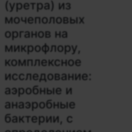
(уретра) из
мочеполовых
органов на
микрофлору,
комплексное
исследование:
аэробные и
анаэробные
бактерии, с