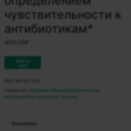
определением
чувствительности к
антибиотикам*
990,00
₽
Add to
cart
SKU:
99-914-802
Categories:
Анализы
,
Микробиологические
исследования (посевы)
,
Посевы
Description